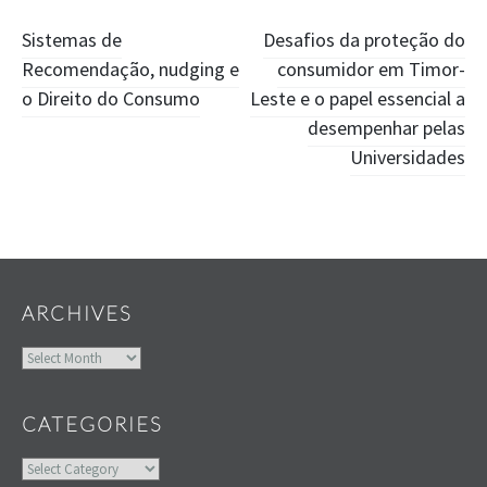
Post
Sistemas de
Desafios da proteção do
Recomendação, nudging e
consumidor em Timor-
navigation
o Direito do Consumo
Leste e o papel essencial a
desempenhar pelas
Universidades
Widgets
ARCHIVES
Archives
CATEGORIES
Categories