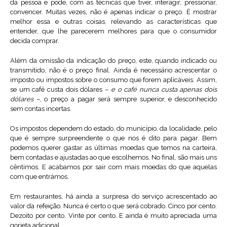
da pessoa e pode, com as técnicas que tiver, interagir, pressionar,
convencer. Muitas vezes, não é apenas indicar o preço. É mostrar
melhor essa e outras coisas, relevando as características que
entender, que lhe parecerem melhores para que o consumidor
decida comprar.
Além da omissão da indicação do preço, este, quando indicado ou
transmitido, não é o preço final. Ainda é necessário acrescentar o
imposto ou impostos sobre o consumo que forem aplicáveis. Assim,
se um café custa dois dólares –
e o café nunca custa apenas dois
dólares
–, o preço a pagar será sempre superior, e desconhecido
sem contas incertas.
Os impostos dependem do estado, do município, da localidade, pelo
que é sempre surpreendente o que nos é dito para pagar. Bem
podemos querer gastar as últimas moedas que temos na carteira,
bem contadas e ajustadas ao que escolhemos. No final, são mais uns
cêntimos. E acabamos por sair com mais moedas do que aquelas
com que entrámos.
Em restaurantes, há ainda a surpresa do serviço acrescentado ao
valor da refeição. Nunca é certo o que será cobrado. Cinco por cento.
Dezoito por cento. Vinte por cento. E ainda é muito apreciada uma
gorjeta adicional.