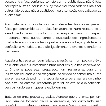
pessoas. A crítica confunde-se hoje com a publicidade, não é feita
por especialistas e, por isso, é subjetiva e motivada cada vez mais por
outros fatores que não a qualidade – ou a sensação de qualidade de
quem a faz.
A empatia será um dos fatores mais relevantes das críticas que são
feitas por consumidores em plataformas online. Num restaurante, o
atendimento, muito ligado com a empatia, será um aspeto
importante, mas outros, como a qualidade dos ingredientes, a
criatividade e originalidade dos pratos confecionados, a qualidade da
confeção, a variedade, etc., são igualmente relevantes e tendem a
não relevar.
Aquela crítica será também feita sob pressão, sem um pedido prévio
do cliente, que é surpreendido num local em que não esperava sê-
lo. O cliente pode estar preparado, num restaurante, para uma
insistência educada e não exagerada no sentido de comer mais uma
sobremesa ou de pedir uma segunda, ou terceira, garrafa de vinho.
Não está, no entanto, preparado para ter de avaliar a experiência,
para o mundo, assim que a refeição termina.
Trata-se de uma prática agressiva. Acresce que o cliente, por um
lado, terá de fornecer dados a terceiros e, por outro lado, não
beneficia de qualquer contrapartida. A existência de contrapartida