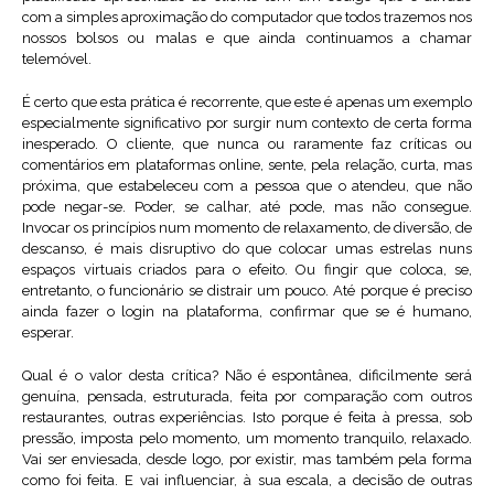
com a simples aproximação do computador que todos trazemos nos
nossos bolsos ou malas e que ainda continuamos a chamar
telemóvel.
É certo que esta prática é recorrente, que este é apenas um exemplo
especialmente significativo por surgir num contexto de certa forma
inesperado. O cliente, que nunca ou raramente faz críticas ou
comentários em plataformas online, sente, pela relação, curta, mas
próxima, que estabeleceu com a pessoa que o atendeu, que não
pode negar-se. Poder, se calhar, até pode, mas não consegue.
Invocar os princípios num momento de relaxamento, de diversão, de
descanso, é mais disruptivo do que colocar umas estrelas nuns
espaços virtuais criados para o efeito. Ou fingir que coloca, se,
entretanto, o funcionário se distrair um pouco. Até porque é preciso
ainda fazer o login na plataforma, confirmar que se é humano,
esperar.
Qual é o valor desta crítica? Não é espontânea, dificilmente será
genuína, pensada, estruturada, feita por comparação com outros
restaurantes, outras experiências. Isto porque é feita à pressa, sob
pressão, imposta pelo momento, um momento tranquilo, relaxado.
Vai ser enviesada, desde logo, por existir, mas também pela forma
como foi feita. E vai influenciar, à sua escala, a decisão de outras