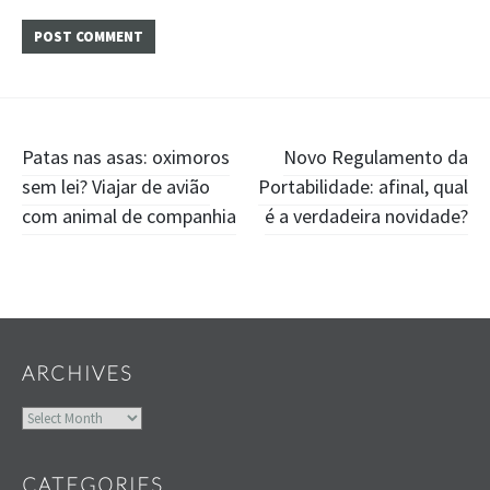
Post
Patas nas asas: oximoros
Novo Regulamento da
sem lei? Viajar de avião
Portabilidade: afinal, qual
navigation
com animal de companhia
é a verdadeira novidade?
Widgets
ARCHIVES
Archives
CATEGORIES