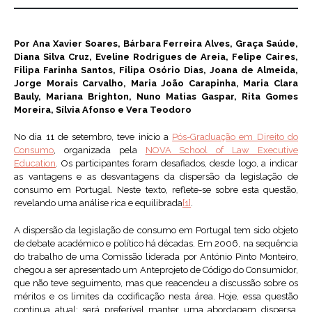
Por Ana Xavier Soares, Bárbara Ferreira Alves, Graça Saúde,
Diana Silva Cruz, Eveline Rodrigues de Areia, Felipe Caires,
Filipa Farinha Santos, Filipa Osório Dias, Joana de Almeida,
Jorge Morais Carvalho, Maria João Carapinha, Maria Clara
Bauly, Mariana Brighton, Nuno Matias Gaspar, Rita Gomes
Moreira, Sílvia Afonso e Vera Teodoro
No dia 11 de setembro, teve início a
Pós-Graduação em Direito do
Consumo
, organizada pela
NOVA School of Law Executive
Education
. Os participantes foram desafiados, desde logo, a indicar
as vantagens e as desvantagens da dispersão da legislação de
consumo em Portugal. Neste texto, reflete-se sobre esta questão,
revelando uma análise rica e equilibrada
[1]
.
A dispersão da legislação de consumo em Portugal tem sido objeto
de debate académico e político há décadas. Em 2006, na sequência
do trabalho de uma Comissão liderada por António Pinto Monteiro,
chegou a ser apresentado um Anteprojeto de Código do Consumidor,
que não teve seguimento, mas que reacendeu a discussão sobre os
méritos e os limites da codificação nesta área. Hoje, essa questão
continua atual: será preferível manter uma abordagem dispersa,