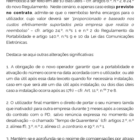
reembolso a ser feito em até 10 dias úteis – cfr. artigos 6.º, n.º 2, e 24.º
do novo Regulamento. Neste cenário, e apenas caso esteja
previsto
no contrato
, admite-se que o reembolso tenha encargos para o
utilizador, cujo valor deverá ser
“proporcionado e baseado nos
custos efetivamente suportados pela empresa que realiza o
reembolso”
– cfr. artigo 24.º, n.ºs 1 e n.º 2 do Regulamento da
Portabilidade e artigo 140.º, n.ºs 9 e 10 da Lei das Comunicações
Eletrónicas.
Destaca-se aqui outras alterações significativas:
1. A obrigação de o novo operador garantir que a portabilidade e
ativação do número ocorre na data acordada com o utilizador, ou até
um dia útil após essa data (exceto quando for necessária instalação,
caso em que será até um dia útil após instalação, ou dois dias úteis
os
caso a instalação ocorra após as 17h) – cfr. Art. 11.º, n.
7 e 8.
2. O utilizador final mantém o direito de portar o seu número (ainda
que inativado) para outra empresa durante 3 meses após a cessação
do contrato com o PD, salvo renúncia expressa no momento da
desativação – o chamado “Tempo de Quarentena” (cfr. artigos 2.º, n.º
2, alínea ff), 3.º, n.º 2, alínea c),
a contrario,
e 19.º, n.º 1.
3. Mantém-se e aprofunda-se o regime de compensações por atraso