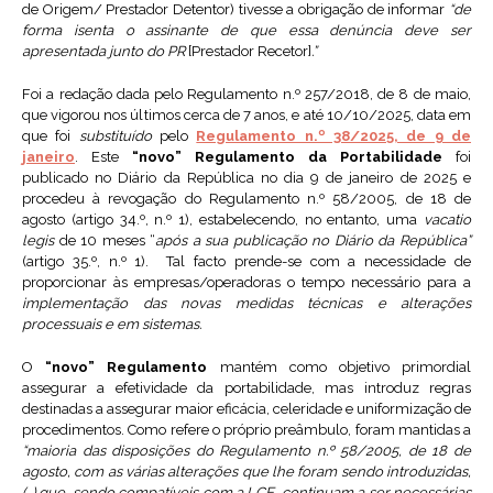
de Origem/ Prestador Detentor) tivesse a obrigação de informar
“de
forma isenta o assinante de que essa denúncia deve ser
apresentada junto do PR
[Prestador Recetor]
.”
Foi a redação dada pelo Regulamento n.º 257/2018, de 8 de maio,
que vigorou nos últimos cerca de 7 anos, e até 10/10/2025, data em
que foi
substituído
pelo
Regulamento n.º 38/2025, de 9 de
janeiro
. Este
“novo” Regulamento da Portabilidade
foi
publicado no Diário da República no dia 9 de janeiro de 2025 e
procedeu à revogação do Regulamento n.º 58/2005, de 18 de
agosto (artigo 34.º, n.º 1), estabelecendo, no entanto, uma
vacatio
legis
de 10 meses “
após a sua publicação no Diário da República”
(artigo 35.º, n.º 1). Tal facto prende-se com a necessidade de
proporcionar às empresas/operadoras o tempo necessário para a
implementação das novas medidas técnicas e alterações
processuais e em sistemas.
O
“novo” Regulamento
mantém como objetivo primordial
assegurar a efetividade da portabilidade, mas introduz regras
destinadas a assegurar maior eficácia, celeridade e uniformização de
procedimentos. Como refere o próprio preâmbulo, foram mantidas a
“maioria das disposições do Regulamento n.º 58/2005, de 18 de
agosto, com as várias alterações que lhe foram sendo introduzidas,
(…) que, sendo compatíveis com a LCE, continuam a ser necessárias