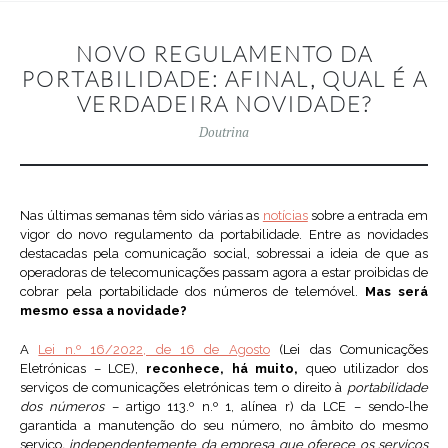
NOVO REGULAMENTO DA
PORTABILIDADE: AFINAL, QUAL É A
VERDADEIRA NOVIDADE?
Doutrina
Nas últimas semanas têm sido várias as
notícias
sobre a entrada em
vigor do novo regulamento da portabilidade. Entre as novidades
destacadas pela comunicação social, sobressai a ideia de que as
operadoras de telecomunicações passam agora a estar proibidas de
cobrar pela portabilidade dos números de telemóvel.
Mas será
mesmo essa a novidade?
A
Lei n.º 16/2022, de 16 de Agosto
(Lei das Comunicações
Eletrónicas – LCE),
reconhece, há muito,
queo utilizador dos
serviços de comunicações eletrónicas tem o direito à
portabilidade
dos números
– artigo 113.º n.º 1, alínea r) da LCE – sendo-lhe
garantida a manutenção do seu número, no âmbito do mesmo
serviço
, independentemente da empresa que oferece os serviços