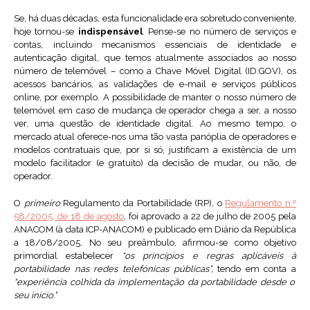
Se, há duas décadas, esta funcionalidade era sobretudo conveniente,
hoje tornou-se
indispensável
. Pense-se no número de serviços e
contas, incluindo mecanismos essenciais de identidade e
autenticação digital, que temos atualmente associados ao nosso
número de telemóvel – como a Chave Móvel Digital (ID.GOV), os
acessos bancários, as validações de e-mail e serviços públicos
online, por exemplo. A possibilidade de manter o nosso número de
telemóvel em caso de mudança de operador chega a ser, a nosso
ver, uma questão de identidade digital. Ao mesmo tempo, o
mercado atual oferece-nos uma tão vasta panóplia de operadores e
modelos contratuais que, por si só, justificam a existência de um
modelo facilitador (e gratuito) da decisão de mudar, ou não, de
operador.
O
primeiro
Regulamento da Portabilidade (RP), o
Regulamento n.º
58/2005, de 18 de agosto
, foi aprovado a 22 de julho de 2005 pela
ANACOM (à data ICP-ANACOM) e publicado em Diário da República
a 18/08/2005. No seu preâmbulo, afirmou-se como objetivo
primordial estabelecer
“os princípios e regras aplicáveis à
portabilidade nas redes telefónicas públicas”,
tendo em conta a
“experiência colhida da implementação da portabilidade desde o
seu início.”