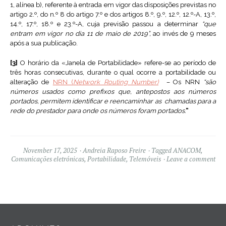
1, alínea b), referente à entrada em vigor das disposições previstas no
artigo 2.º, do n.º 8 do artigo 7.º e dos artigos 8.º, 9.º, 12.º, 12.º-A, 13.º,
14.º, 17.º, 18.º e 23.º-A, cuja previsão passou a determinar
“que
entram em vigor no dia 11 de maio de 2019”,
ao invés de 9 meses
após a sua publicação.
[3]
O horário da «Janela de Portabilidade» refere-se ao período de
três horas consecutivas, durante o qual ocorre a portabilidade ou
alteração de
NRN (
Network Routing Number)
–
Os NRN
“são
números usados como prefixos que, antepostos aos números
portados, permitem identificar e reencaminhar as chamadas para a
rede do prestador para onde os números foram portados.
”
November 17, 2025
Andreia Raposo Freire
Tagged
ANACOM
,
Comunicações eletrónicas
,
Portabilidade
,
Telemóveis
Leave a comment
Widgets