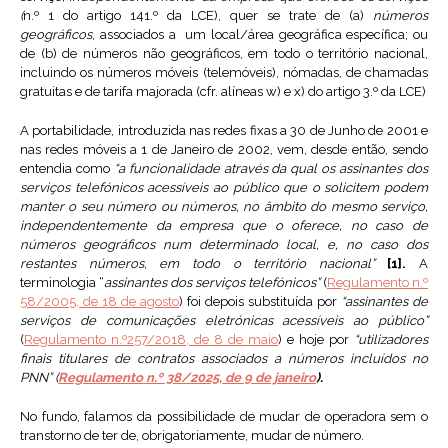
(
n.º 1 do artigo 141.º da LCE), quer se trate de (a)
números
geográficos
, associados a um local/área geográfica específica; ou
de (b) de números não geográficos, em todo o território nacional,
incluindo os números móveis (telemóveis), nómadas, de chamadas
gratuitas e de tarifa majorada (cfr. alíneas w) e x) do artigo 3.º da LCE)
A portabilidade, introduzida nas redes fixas a 30 de Junho de 2001 e
nas redes móveis a 1 de Janeiro de 2002, vem, desde então, sendo
entendia como
“a funcionalidade através da qual os assinantes dos
serviços telefónicos acessíveis ao público que o solicitem podem
manter o seu número ou números, no âmbito do mesmo serviço,
independentemente da empresa que o oferece, no caso de
números geográficos num determinado local, e, no caso dos
restantes números, em todo o território nacional”
[1].
A
terminologia “
assinantes dos serviços telefónicos”
(
Regulamento n.º
58/2005, de 18 de agosto
) foi depois substituída por
“assinantes de
serviços de comunicações eletrónicas acessíveis ao público”
(
Regulamento n.º257/2018, de 8 de maio
) e hoje por
“utilizadores
finais titulares de contratos associados a números incluídos no
PNN” (
Regulamento n.º 38/2025, de 9 de janeiro
).
No fundo, falamos da possibilidade de mudar de operadora sem o
transtorno de ter de, obrigatoriamente, mudar de número.