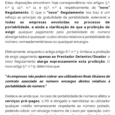
Estas disposições encontram hoje correspondência nos artigos 5.º,
n.º 9, 12.º, n.º 11, e 15.º, n.º 4, respetivamente, do
“novo”
Regulamento
. O que o
“novo” Regulamento
nos traz é um
reforço ao princípio da gratuitidade da portabilidade, extensível a
todas as empresas envolvidas no processo de
portabilidade, e ainda a clarificação de que a proibição de
exigir
qualquer pagamento pela portabilidade do número
abrange todos e quaisquer
custos diretos
relativos à portabilidade do
número, nomeadamente taxas ou quaisquer encargos.
Efetivamente, enquanto o antigo artigo 6.º, n.º 3, limitava a proibição
de exigir pagamento
apenas ao Prestador Detentor/Doador
, o
novo Regulamento
alarga expressamente esta proibição
. O
novo artigo 5.º, n.º 9, determina que:
“
As empresas não podem cobrar aos utilizadores finais titulares do
contrato associado ao número encargos diretos relativos à
portabilidade do número.”
Destaca-se ainda que, no caso de portabilidade de números afetos a
serviços pré-pagos
, o PD é obrigado a reembolsar ao utilizador
qualquer crédito remanescente respeitante ao número portado,
podendo cobrar um encargo máximo de 1 euro por operação, com