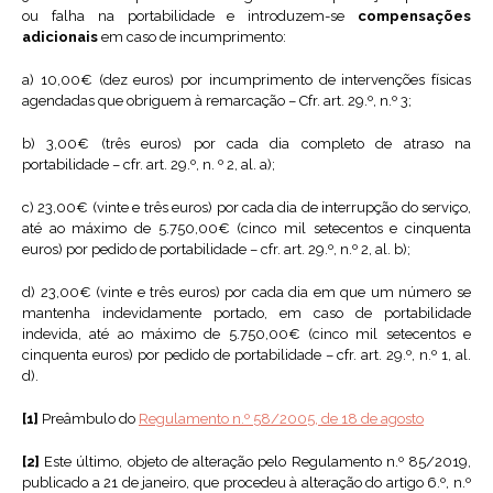
ou falha na portabilidade e introduzem-se
compensações
adicionais
em caso de incumprimento:
a)
10,00€ (dez euros) por incumprimento de intervenções físicas
agendadas que obriguem à remarcação – Cfr. art. 29.º, n.º 3;
b)
3,00€ (três euros) por cada dia completo de atraso na
portabilidade – cfr. art. 29.º, n. º 2, al. a);
c)
23,00€ (vinte e três euros) por cada dia de interrupção do serviço,
até ao máximo de 5.750,00€ (cinco mil setecentos e cinquenta
euros) por pedido de portabilidade – cfr. art. 29.º, n.º 2, al. b);
d) 23,00€ (vinte e três euros) por cada dia em que um número se
mantenha indevidamente portado, em caso de portabilidade
indevida, até ao máximo de 5.750,00€ (cinco mil setecentos e
cinquenta euros) por pedido de portabilidade – cfr. art. 29.º, n.º 1, al.
d).
[1]
Preâmbulo do
Regulamento n.º 58/2005, de 18 de agosto
[2]
Este último, objeto de alteração pelo Regulamento n.º 85/2019,
publicado a 21 de janeiro, que procedeu à alteração do artigo 6.º, n.º