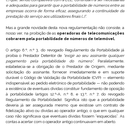
e adequadas para garantir que a portabilidade de números entre as
empresas ocorra de forma eficaz, assegurando a continuidade da
prestação do serviço aos utilizadores finais (…)”.
Mas a grande novidade desta nova regulamentação não consiste, a
nosso ver, na proibição de as
operadoras de telecomunicações
cobrarem pela portabilidade de números de telemóvel.
O artigo 6.º, n.º 3, do revogado Regulamento da Portabilidade já
proibia o Prestador Detentor de
“exigir ao seu assinante qualquer
pagamento pela portabilidade do número”.
Paralelamente,
estabelecia-se a obrigação de o Prestador de Origem, mediante
solicitação do assinante, fornecer imediatamente e em suporte
durável o Código de Validação da Portabilidade (CVP) — elemento
indispensável ao pedido eletrónico de portabilidade — não podendo
a existência de eventuais dívidas constituir fundamento de oposição
à portabilidade (artigos 12.º-A, n.º 8, e 13.º, n.º 7, do revogado
Regulamento da Portabilidade). Significa isto que a portabilidade
deveria já ser assegurada mesmo que existisse um contrato de
fidelização ativo ou dívidas ao operador antigo, o que em qualquer
caso não significava que eventuais dívidas fossem “esquecidas”. As
contas a acertar com o operador antigo continuavam em aberto.