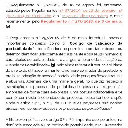
O Regulamento n.º 58/2005, de 18 de agosto, foi, entretanto,
alterado pelos Regulamentos
n.º 87/2009, de 18 de fevereiro
,
n.º
302/2009, de 16 de julho
, e n.º
114/2012, de 13 de março
, e, mais
recentemente, pelo
Regulamento n.º 257/2018, de 8 de maio.
[2]
O Regulamento n.º 257/2018, de 8 de maio, introduziu novos e
importantes conceitos, como o “
Código de validação da
portabilidade
” – identificador que permite ao prestador doador ou
detentor identificar univocamente o assinante e o(s) seu(s) número(s)
para efeitos de portabilidade – e alargou o horário de utilização da
«Janela de Portabilidade»
[3]
. Veio ainda reiterar a irrenunciabilidade
do direito do utilizador a manter o número ao mudar de prestador e
proibiu a privação do acesso à portabilidade por questões contratuais
e abusivas. Ademais, de uma maneira geral, no que diz respeito à
tramitação do processo de portabilidade, passou a exigir-se às
empresas, de forma clara e expressa, uma postura colaborativa e de
boa-fé, com vista à celeridade do processo. Nesse sentido, dispõe
ainda o artigo 141.º, n. º 3, da LCE que“
as empresas não podem
atrasar nem cometer abusos nos processos de portabilidade”
.
A título exemplificativo, o artigo 6.º, n.º 2, impunha que, perante uma
denúncia associada a um pedido de portabilidade, o PD (Prestador