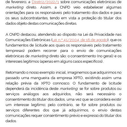
de fevereiro, a
Diretriz/2022/1
sobre comunicações eletrónicas de
marketing
direto. Assim, a CNPD veio estabelecer algumas
orientações para os responsáveis pelo tratamento dos dados e para
os seus subcontratantes, tendo em vista a proteção do titular dos
dados objeto destas comunicações diretas.
A CNPD destacou, atendendo ao disposto na Lei da Privacidade nas
Comunicações Eletrónicas (
Lei n.º 41/2004, de 18 de agosto
), que os
fundamentos de licitude aos quais os responsáveis pelo tratamento
(empresas) podem recorrer para o envio de comunicações
eletrónicas de
marketing
direto são: o consentimento (no geral) e os
interesses legítimos (apenas em alguns casos específicos).
Retomando o nosso exemplo inicial, imaginemos que adquirimos no
passado uma mangueira da empresa XPTO, existindo assim uma
relação prévia da XPTO connosco. O fundamento de licitude
dependerá da incidência deste
marketing
: se for sobre produtos ou
serviços análogos aos adquiridos, não será necessário o
consentimento do titular dos dados, uma vez que se considera existir
um interesse legítimo; pelo contrário, se for sobre produtos ou
serviços diferentes dos que já adquirimos, o envio destas
comunicações requer consentimento prévio e expresso do titular dos
dados.