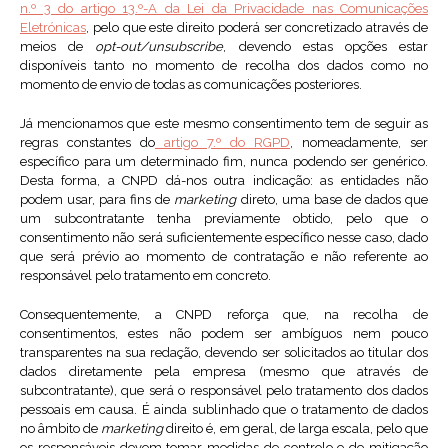
n.º 3 do artigo 13.º-A da Lei da Privacidade nas Comunicações
Eletrónicas
, pelo que este direito poderá ser concretizado através de
meios de
opt-out/unsubscribe
, devendo estas opções estar
disponíveis tanto no momento de recolha dos dados como no
momento de envio de todas as comunicações posteriores.
Já mencionamos que este mesmo consentimento tem de seguir as
regras constantes do
artigo 7.º do RGPD
, nomeadamente, ser
específico para um determinado fim, nunca podendo ser genérico.
Desta forma, a CNPD dá-nos outra indicação: as entidades não
podem usar, para fins de
marketing
direto, uma base de dados que
um subcontratante tenha previamente obtido, pelo que o
consentimento não será suficientemente específico nesse caso, dado
que será prévio ao momento de contratação e não referente ao
responsável pelo tratamento em concreto.
Consequentemente, a CNPD reforça que, na recolha de
consentimentos, estes não podem ser ambíguos nem pouco
transparentes na sua redação, devendo ser solicitados ao titular dos
dados diretamente pela empresa (mesmo que através de
subcontratante), que será o responsável pelo tratamento dos dados
pessoais em causa. É ainda sublinhado que o tratamento de dados
no âmbito de
marketing
direito é, em geral, de larga escala, pelo que
os responsáveis devem tomar medidas de controlo e de mitigação