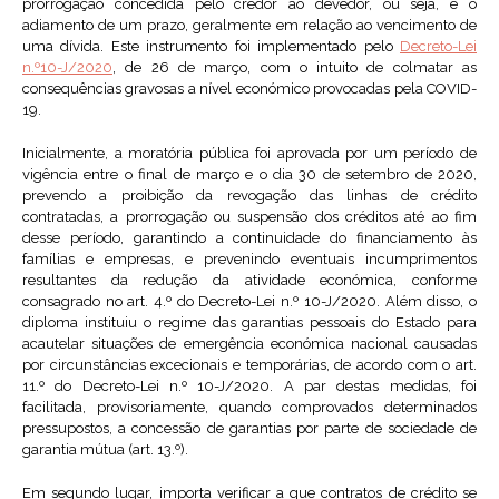
prorrogação concedida pelo credor ao devedor, ou seja, é o
adiamento de um prazo, geralmente em relação ao vencimento de
uma dívida. Este instrumento foi implementado pelo
Decreto-Lei
n.º10-J/2020
, de 26 de março, com o intuito de colmatar as
consequências gravosas a nível económico provocadas pela COVID-
19.
Inicialmente, a moratória pública foi aprovada por um período de
vigência entre o final de março e o dia 30 de setembro de 2020,
prevendo a proibição da revogação das linhas de crédito
contratadas, a prorrogação ou suspensão dos créditos até ao fim
desse período, garantindo a continuidade do financiamento às
famílias e empresas, e prevenindo eventuais incumprimentos
resultantes da redução da atividade económica, conforme
consagrado no art. 4.º do Decreto-Lei n.º 10-J/2020. Além disso, o
diploma instituiu o regime das garantias pessoais do Estado para
acautelar situações de emergência económica nacional causadas
por circunstâncias excecionais e temporárias, de acordo com o art.
11.º do Decreto-Lei n.º 10-J/2020. A par destas medidas, foi
facilitada, provisoriamente, quando comprovados determinados
pressupostos, a concessão de garantias por parte de sociedade de
garantia mútua (art. 13.º).
Em segundo lugar, importa verificar a que contratos de crédito se