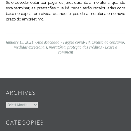
Se o devedor optar por pagar os juros durante a moratória, quando
esta terminar, as prestações que irá pagar serão recalculadas com
base no capital em dívida quando foi pedida a moratória e no novo
prazo do empréstimo.
January 15, 2021
Ana Machado
Tagged
covid-19
,
Crédito ao consumo
,
medidas excecionais
,
moratória
,
proteção dos créditos
Leave a
comment
Widgets
ARCHIVES
Archives
CATEGORIES