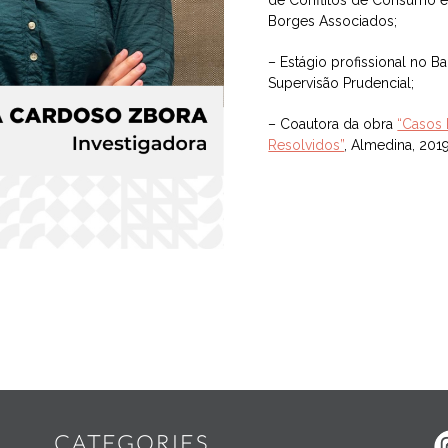
de Conflitos de Consumo e 
Borges Associados;
– Estágio profissional no 
Supervisão Prudencial;
– Coautora da obra
“Casos 
Resolvidos”
, Almedina, 2019
Widgets
CATEGORIES