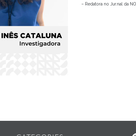
– Redatora no Jur.nal da N
Widgets