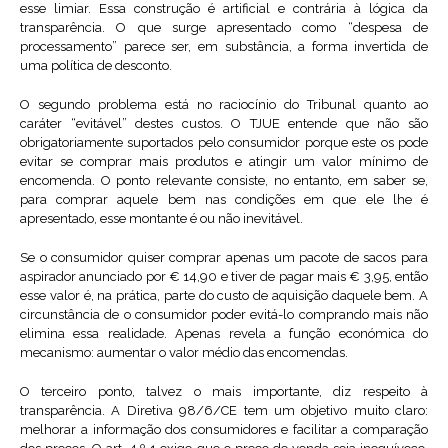
esse limiar. Essa construção é artificial e contrária à lógica da
transparência. O que surge apresentado como “despesa de
processamento” parece ser, em substância, a forma invertida de
uma política de desconto.
O segundo problema está no raciocínio do Tribunal quanto ao
caráter “evitável” destes custos. O TJUE entende que não são
obrigatoriamente suportados pelo consumidor porque este os pode
evitar se comprar mais produtos e atingir um valor mínimo de
encomenda. O ponto relevante consiste, no entanto, em saber se,
para comprar aquele bem nas condições em que ele lhe é
apresentado, esse montante é ou não inevitável.
Se o consumidor quiser comprar apenas um pacote de sacos para
aspirador anunciado por € 14,90 e tiver de pagar mais € 3,95, então
esse valor é, na prática, parte do custo de aquisição daquele bem. A
circunstância de o consumidor poder evitá-lo comprando mais não
elimina essa realidade. Apenas revela a função económica do
mecanismo: aumentar o valor médio das encomendas.
O terceiro ponto, talvez o mais importante, diz respeito à
transparência. A Diretiva 98/6/CE tem um objetivo muito claro:
melhorar a informação dos consumidores e facilitar a comparação