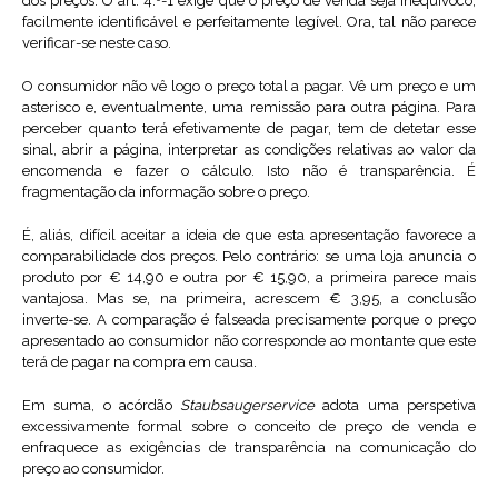
dos preços. O art. 4.º-1 exige que o preço de venda seja inequívoco,
facilmente identificável e perfeitamente legível. Ora, tal não parece
verificar-se neste caso.
O consumidor não vê logo o preço total a pagar. Vê um preço e um
asterisco e, eventualmente, uma remissão para outra página. Para
perceber quanto terá efetivamente de pagar, tem de detetar esse
sinal, abrir a página, interpretar as condições relativas ao valor da
encomenda e fazer o cálculo. Isto não é transparência. É
fragmentação da informação sobre o preço.
É, aliás, difícil aceitar a ideia de que esta apresentação favorece a
comparabilidade dos preços. Pelo contrário: se uma loja anuncia o
produto por € 14,90 e outra por € 15,90, a primeira parece mais
vantajosa. Mas se, na primeira, acrescem € 3,95, a conclusão
inverte-se. A comparação é falseada precisamente porque o preço
apresentado ao consumidor não corresponde ao montante que este
terá de pagar na compra em causa.
Em suma, o acórdão
Staubsaugerservice
adota uma perspetiva
excessivamente formal sobre o conceito de preço de venda e
enfraquece as exigências de transparência na comunicação do
preço ao consumidor.