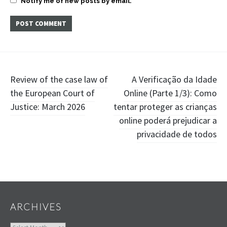
Notify me of new posts by email.
Post
Review of the case law of
A Verificação da Idade
the European Court of
Online (Parte 1/3): Como
navigation
Justice: March 2026
tentar proteger as crianças
online poderá prejudicar a
privacidade de todos
Widgets
ARCHIVES
Archives