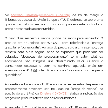
No
acórdão
Staubsaugerservice
(C-62/25)
, de 26 de março, o
Tribunal de Justiça da União Europeia (TJUE) debruça-se sobre uma
questão central do direito do consumo: o que deve estar incluído no
preço apresentado ao consumidor?
O caso dizia respeito à venda
online
de sacos para aspirador. O
produto era anunciado por € 14,90, com referências a “entrega
gratuita” e “portes grátis”. Ao lado do preço, surgia um asterisco, que
remetia para outra página, onde se explicava que poderiam ser
cobradas “despesas de processamento” se o valor total da
encomenda não atingisse um determinado valor. Quando o
consumidor colocava o bem no carrinho, aparecia então um
acréscimo de € 3,95, identificado como “sobretaxa por pequena
quantidade”.
A questão submetida ao TJUE era a de saber se estas despesas de
processamento deveriam ser incluídas no “preço de venda”, na
aceção do art. 2.º-a) da
Diretiva 98/6/CE
, relativa à indicação dos
preços dos produtos oferecidos aos consumidores.
A resposta do Tribunal é negativa. Segundo o TJUE, esses custos não