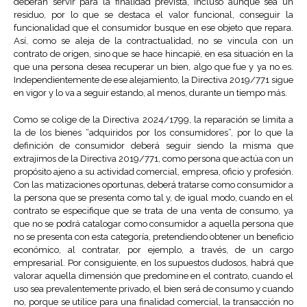
deberán servir para la finalidad prevista, incluso aunque sea un
residuo, por lo que se destaca el valor funcional, conseguir la
funcionalidad que el consumidor busque en ese objeto que repara.
Así, como se aleja de la contractualidad, no se vincula con un
contrato de origen, sino que se hace hincapié, en esa situación en la
que una persona desea recuperar un bien, algo que fue y ya no es.
Independientemente de ese alejamiento, la Directiva 2019/771 sigue
en vigor y lo va a seguir estando, al menos, durante un tiempo más.
Como se colige de la Directiva 2024/1799, la reparación se limita a
la de los bienes “adquiridos por los consumidores”, por lo que la
definición de consumidor deberá seguir siendo la misma que
extrajimos de la Directiva 2019/771, como persona que actúa con un
propósito ajeno a su actividad comercial, empresa, oficio y profesión.
Con las matizaciones oportunas, deberá tratarse como consumidor a
la persona que se presenta como tal y, de igual modo, cuando en el
contrato se especifique que se trata de una venta de consumo, ya
que no se podrá catalogar como consumidor a aquella persona que
no se presenta con esta categoría, pretendiendo obtener un beneficio
económico, al contratar, por ejemplo, a través, de un cargo
empresarial. Por consiguiente, en los supuestos dudosos, habrá que
valorar aquella dimensión que predomine en el contrato, cuando el
uso sea prevalentemente privado, el bien será de consumo y cuando
no, porque se utilice para una finalidad comercial, la transacción no