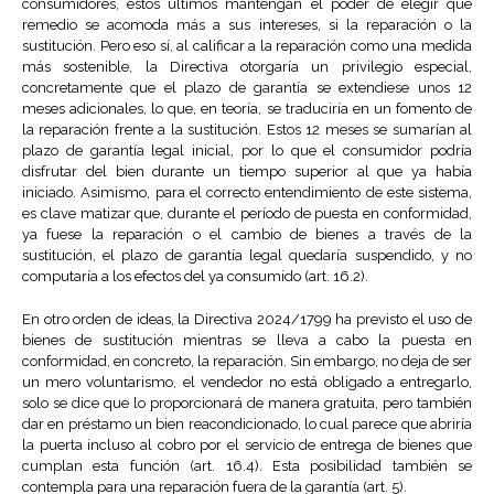
consumidores, estos últimos mantengan el poder de elegir qué
remedio se acomoda más a sus intereses, si la reparación o la
sustitución. Pero eso sí, al calificar a la reparación como una medida
más sostenible, la Directiva otorgaría un privilegio especial,
concretamente que el plazo de garantía se extendiese unos 12
meses adicionales, lo que, en teoría, se traduciría en un fomento de
la reparación frente a la sustitución. Estos 12 meses se sumarían al
plazo de garantía legal inicial, por lo que el consumidor podría
disfrutar del bien durante un tiempo superior al que ya había
iniciado. Asimismo, para el correcto entendimiento de este sistema,
es clave matizar que, durante el período de puesta en conformidad,
ya fuese la reparación o el cambio de bienes a través de la
sustitución, el plazo de garantía legal quedaría suspendido, y no
computaría a los efectos del ya consumido (art. 16.2).
En otro orden de ideas, la Directiva 2024/1799 ha previsto el uso de
bienes de sustitución mientras se lleva a cabo la puesta en
conformidad, en concreto, la reparación. Sin embargo, no deja de ser
un mero voluntarismo, el vendedor no está obligado a entregarlo,
solo se dice que lo proporcionará de manera gratuita, pero también
dar en préstamo un bien reacondicionado, lo cual parece que abriría
la puerta incluso al cobro por el servicio de entrega de bienes que
cumplan esta función (art. 16.4). Esta posibilidad también se
contempla para una reparación fuera de la garantía (art. 5).