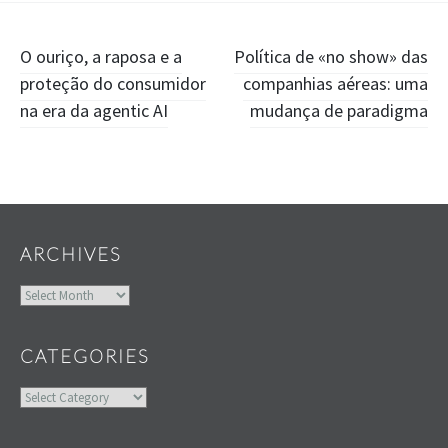
Post
O ouriço, a raposa e a
Política de «no show» das
proteção do consumidor
companhias aéreas: uma
navigation
na era da agentic AI
mudança de paradigma
Widgets
ARCHIVES
Archives
CATEGORIES
Categories