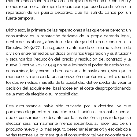
manteniéndose dentro de la órbita propia del derecho de consumo y
no nos referimos a otro tipo de reparación que pueda existir, véase, la
reparación de un puerto deportivo, que ha sufrido daños por un
fuerte temporal.
Dicho esto, la primera de las reparaciones a las que tiene derecho un
consumidor es la reparación derivada de la propia garantía legal,
dentro de los ahora 3 años desde la entrega del bien de consumo. La
Directiva 2019/771 ha seguido manteniendo el mismo sistema de
división entre remedios jurídicos primarios (reparación y sustitución)
y secundarios (reducción del precio y resolución del contrato) y la
nueva Directiva 2024/1799 no ha eliminado el poder de decisión del
consumidor, tal y como lo hemos estudiado hasta ahora, sino que lo
mantiene, sin que exista una priorización o preferencia entre uno de
los dos remedios, más allá de la posibilidad del vendedor de vetar la
decisión del adquiriente, basándose en el coste desproporcionando
de la medida elegida o su imposibilidad.
Esta circunstancia había sido criticada por la doctrina, ya que
pudiendo elegir entre reparación o sustitución es razonable pensar
que el consumidor se decante por la sustitución (a pesar de que su
elección será normalmente menos sostenible, al hacer uso de un
producto nuevo y, lo más seguro, desechar el anterior) y eso debido a
varias razones: La primera que el consumidor tal vez no confiara en