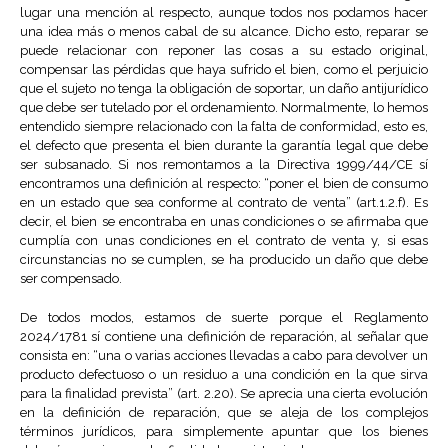
lugar una mención al respecto, aunque todos nos podamos hacer
una idea más o menos cabal de su alcance. Dicho esto, reparar se
puede relacionar con reponer las cosas a su estado original,
compensar las pérdidas que haya sufrido el bien, como el perjuicio
que el sujeto no tenga la obligación de soportar, un daño antijurídico
que debe ser tutelado por el ordenamiento. Normalmente, lo hemos
entendido siempre relacionado con la falta de conformidad, esto es,
el defecto que presenta el bien durante la garantía legal que debe
ser subsanado. Si nos remontamos a la Directiva 1999/44/CE sí
encontramos una definición al respecto: “poner el bien de consumo
en un estado que sea conforme al contrato de venta” (art.1.2.f). Es
decir, el bien se encontraba en unas condiciones o se afirmaba que
cumplía con unas condiciones en el contrato de venta y, si esas
circunstancias no se cumplen, se ha producido un daño que debe
ser compensado.
De todos modos, estamos de suerte porque el Reglamento
2024/1781 sí contiene una definición de reparación, al señalar que
consista en: “una o varias acciones llevadas a cabo para devolver un
producto defectuoso o un residuo a una condición en la que sirva
para la finalidad prevista” (art. 2.20). Se aprecia una cierta evolución
en la definición de reparación, que se aleja de los complejos
términos jurídicos, para simplemente apuntar que los bienes