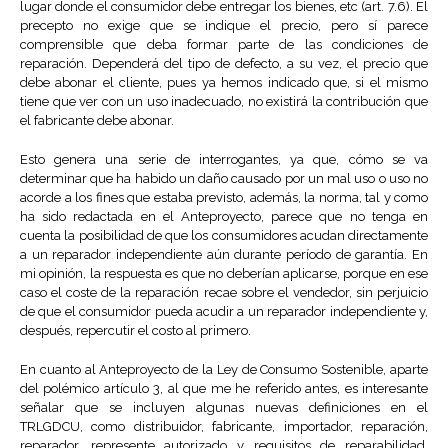
lugar donde el consumidor debe entregar los bienes, etc (art. 7.6). El
precepto no exige que se indique el precio, pero sí parece
comprensible que deba formar parte de las condiciones de
reparación. Dependerá del tipo de defecto, a su vez, el precio que
debe abonar el cliente, pues ya hemos indicado que, si el mismo
tiene que ver con un uso inadecuado, no existirá la contribución que
el fabricante debe abonar.
Esto genera una serie de interrogantes, ya que, cómo se va
determinar que ha habido un daño causado por un mal uso o uso no
acorde a los fines que estaba previsto, además, la norma, tal y como
ha sido redactada en el Anteproyecto, parece que no tenga en
cuenta la posibilidad de que los consumidores acudan directamente
a un reparador independiente aún durante período de garantía. En
mi opinión, la respuesta es que no deberían aplicarse, porque en ese
caso el coste de la reparación recae sobre el vendedor, sin perjuicio
de que el consumidor pueda acudir a un reparador independiente y,
después, repercutir el costo al primero.
En cuanto al Anteproyecto de la Ley de Consumo Sostenible, aparte
del polémico artículo 3, al que me he referido antes, es interesante
señalar que se incluyen algunas nuevas definiciones en el
TRLGDCU, como distribuidor, fabricante, importador, reparación,
reparador, represente autorizado y requisitos de reparabilidad.