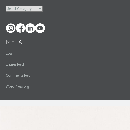
Categories
META
Log in
Entries feed
Comments feed
WordPress.org