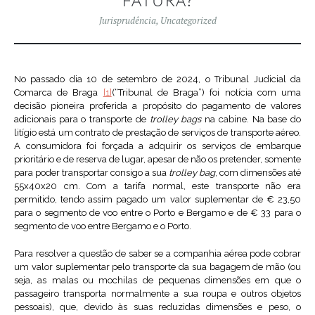
FATURA?
Jurisprudência
,
Uncategorized
No passado dia 10 de setembro de 2024, o Tribunal Judicial da
Comarca de Braga
[1]
(“Tribunal de Braga”) foi notícia com uma
decisão pioneira proferida a propósito do pagamento de valores
adicionais para o transporte de
trolley bags
na cabine. Na base do
litígio está um contrato de prestação de serviços de transporte aéreo.
A consumidora foi forçada a adquirir os serviços de embarque
prioritário e de reserva de lugar, apesar de não os pretender, somente
para poder transportar consigo a sua
trolley bag
, com dimensões até
55x40x20 cm. Com a tarifa normal, este transporte não era
permitido, tendo assim pagado um valor suplementar de € 23,50
para o segmento de voo entre o Porto e Bergamo e de € 33 para o
segmento de voo entre Bergamo e o Porto.
Para resolver a questão de saber se a companhia aérea pode cobrar
um valor suplementar pelo transporte da sua bagagem de mão (ou
seja, as malas ou mochilas de pequenas dimensões em que o
passageiro transporta normalmente a sua roupa e outros objetos
pessoais), que, devido às suas reduzidas dimensões e peso, o