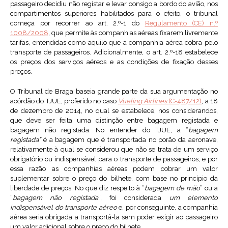
passageiro decidiu não registar e levar consigo a bordo do avião, nos
compartimentos superiores habilitados para o efeito, o tribunal
começa por recorrer ao art. 2.º-1 do
Regulamento (CE) n.º
1008/2008
, que permite às companhias aéreas fixarem livremente
tarifas, entendidas como aquilo que a companhia aérea cobra pelo
transporte de passageiros. Adicionalmente, o art. 2.º-18 estabelece
os preços dos serviços aéreos e as condições de fixação desses
preços.
O Tribunal de Braga baseia grande parte da sua argumentação no
acórdão do TJUE, proferido no caso
Vueling Airlines
(C-487/12)
, a 18
de dezembro de 2014, no qual se estabelece, nos considerandos,
que deve ser feita uma distinção entre bagagem registada e
bagagem não registada. No entender do TJUE, a “
bagagem
registada”
é a bagagem que é transportada no porão da aeronave,
relativamente à qual se considerou que não se trata de um serviço
obrigatório ou indispensável para o transporte de passageiros, e por
essa razão as companhias aéreas podem cobrar um valor
suplementar sobre o preço do bilhete, com base no princípio da
liberdade de preços. No que diz respeito à “
bagagem de mão
” ou a
“
bagagem não registada
”, foi considerada
um elemento
indispensável do transporte aéreo
e, por conseguinte, a companhia
aérea seria obrigada a transportá-la sem poder exigir ao passageiro
um valor adicional sobre o preço do bilhete.