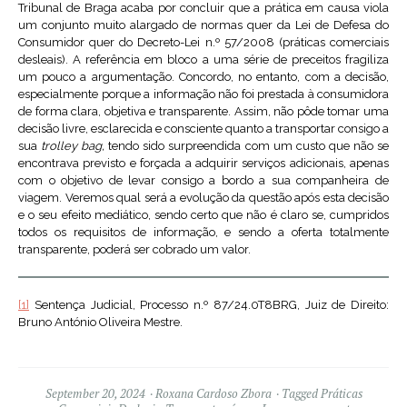
Tribunal de Braga acaba por concluir que a prática em causa viola
um conjunto muito alargado de normas quer da Lei de Defesa do
Consumidor quer do Decreto-Lei n.º 57/2008 (práticas comerciais
desleais). A referência em bloco a uma série de preceitos fragiliza
um pouco a argumentação. Concordo, no entanto, com a decisão,
especialmente porque a informação não foi prestada à consumidora
de forma clara, objetiva e transparente. Assim, não pôde tomar uma
decisão livre, esclarecida e consciente quanto a transportar consigo a
sua
trolley bag,
tendo sido surpreendida com um custo que não se
encontrava previsto e forçada a adquirir serviços adicionais, apenas
com o objetivo de levar consigo a bordo a sua companheira de
viagem. Veremos qual será a evolução da questão após esta decisão
e o seu efeito mediático, sendo certo que não é claro se, cumpridos
todos os requisitos de informação, e sendo a oferta totalmente
transparente, poderá ser cobrado um valor.
[1]
Sentença Judicial, Processo n.º 87/24.0T8BRG, Juiz de Direito:
Bruno António Oliveira Mestre.
September 20, 2024
Roxana Cardoso Zbora
Tagged
Práticas