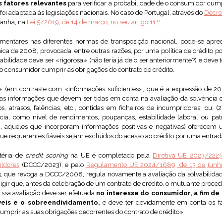
 fatores relevantes
para verificar a probabilidade de o consumidor cum
foi adaptada às legislações nacionais. No caso de Portugal, através do
Decre
spanha, na
Lei 5/2019, de 14 de março, no seu artigo 11.º
.
entares nas diferentes normas de transposição nacional, pode-se apre
ómica de 2008, provocada, entre outras razões, por uma política de crédito
abilidade deve ser «rigorosa» (não teria já de o ser anteriormente?) e deve 
e o consumidor cumprir as obrigações do contrato de crédito.
» (em contraste com «informações suficientes», que é a expressão de 20
 as informações que devem ser tidas em conta na avaliação da solvência cr
 atrasos, falências, etc., contidas em ficheiros de incumpridores; ou, (
ncia, como nível de rendimentos, poupanças, estabilidade laboral ou pa
eja, aqueles que incorporam informações positivas e negativas) oferec
que requerentes fiáveis sejam excluídos do acesso ao crédito por uma entrad
téria de
credit scoring
na UE é completado pela
Diretiva UE 2023/2225,
midores
(DCCC/2023), e pelo
Regulamento UE 2024/1689, de 13 de junho, re
 que revoga a DCCC/2008, regula novamente a avaliação da solvabilidade 
ir que, antes da celebração de um contrato de crédito, o mutuante proce
ssa avaliação deve ser efetuada
no interesse do consumidor, a fim de
veis e o sobreendividamento,
e deve ter devidamente em conta os fat
mprir as suas obrigações decorrentes do contrato de crédito».