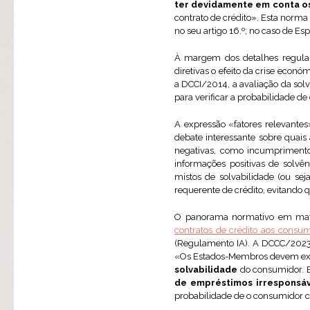
ter devidamente em conta os
contrato de crédito». Esta norma 
no seu artigo 16.º; no caso de E
À margem dos detalhes regulam
diretivas o efeito da crise econ
a DCCI/2014, a avaliação da solv
para verificar a probabilidade d
A expressão «fatores relevantes
debate interessante sobre quais
negativas, como incumprimentos,
informações positivas de solvê
mistos de solvabilidade (ou s
requerente de crédito, evitando 
O panorama normativo em ma
contratos de crédito aos consu
(Regulamento IA). A DCCC/2023,
«Os Estados-Membros devem exig
solvabilidade
do consumidor. E
de empréstimos irresponsá
probabilidade de o consumidor cu