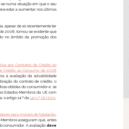
am-se numa situação em que o seu
rece estar a aumentar nos últimos
ria, apesar de só recentemente ter
 de 2008, tornou-se evidente que
édito no âmbito da promoção dos
ativa aos Contratos de Crédito ao
s de Crédito ao Consumo de 2008
os à avaliação da solvabilidade
bração do contrato de crédito, o
disso obtidas do consumidor e, se
rentes Estados-Membros da UE com
 o artigo 14.º da
Lei n.º 16/2011,
midores para imóveis de habitação
,
dos-Membros asseguram que, antes
do consumidor. A avaliação
deve