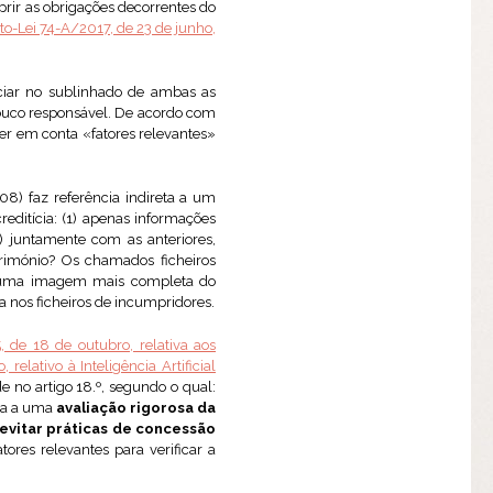
prir as obrigações decorrentes do
to-Lei 74-A/2017, de 23 de junho,
ciar no sublinhado de ambas as
 pouco responsável. De acordo com
ter em conta «fatores relevantes»
08) faz referência indireta a um
editícia: (1) apenas informações
2) juntamente com as anteriores,
trimónio? Os chamados ficheiros
em uma imagem mais completa do
a nos ficheiros de incumpridores.
 de 18 de outubro, relativa aos
lativo à Inteligência Artificial
no artigo 18.º, segundo o qual:
da a uma
avaliação rigorosa da
 evitar práticas de concessão
ores relevantes para verificar a