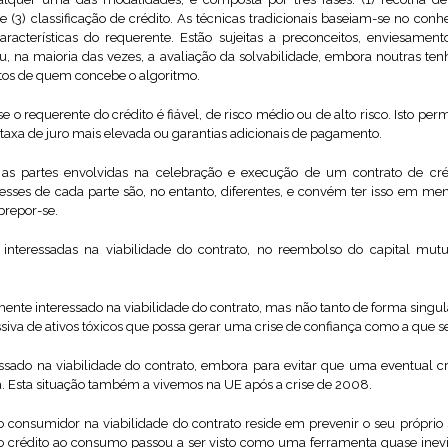
 (3) classificação de crédito. As técnicas tradicionais baseiam-se no conh
características do requerente. Estão sujeitas a preconceitos, enviesame
vou, na maioria das vezes, a avaliação da solvabilidade, embora noutras 
tos de quem concebe o algoritmo.
se o requerente do crédito é fiável, de risco médio ou de alto risco. Isto pe
a taxa de juro mais elevada ou garantias adicionais de pagamento.
as partes envolvidas na celebração e execução de um contrato de cré
esses de cada parte são, no entanto, diferentes, e convém ter isso em ment
brepor-se.
ão interessadas na viabilidade do contrato, no reembolso do capital m
ente interessado na viabilidade do contrato, mas não tanto de forma singu
iva de ativos tóxicos que possa gerar uma crise de confiança como a que s
ssado na viabilidade do contrato, embora para evitar que uma eventual 
da. Esta situação também a vivemos na UE após a crise de 2008.
 do consumidor na viabilidade do contrato reside em prevenir o seu próp
 crédito ao consumo passou a ser visto como uma ferramenta quase inevitá