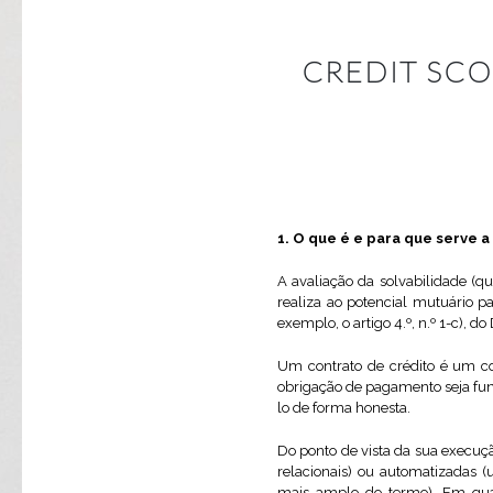
CREDIT SCO
1. O que é e para que serve a
A avaliação da solvabilidade (q
realiza ao potencial mutuário p
exemplo, o artigo 4.º, n.º 1-c), d
Um contrato de crédito é um c
obrigação de pagamento seja fun
lo de forma honesta.
Do ponto de vista da sua execuç
relacionais) ou automatizadas 
mais amplo do termo). Em qual