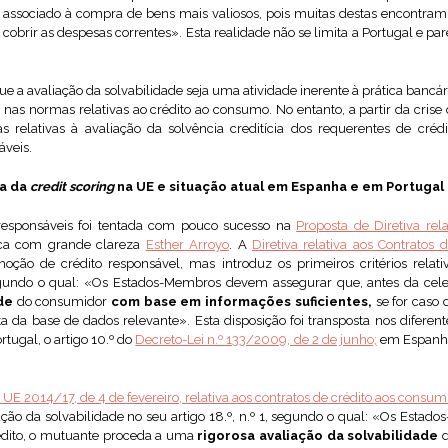
as associado à compra de bens mais valiosos, pois muitas destas encontr
 cobrir as despesas correntes». Esta realidade não se limita a Portugal e pa
ue a avaliação da solvabilidade seja uma atividade inerente à prática bancá
 nas normas relativas ao crédito ao consumo. No entanto, a partir da crise
as relativas à avaliação da solvência creditícia dos requerentes de cr
veis.
va da
credit scoring
na UE e situação atual em Espanha e em Portugal
esponsáveis foi tentada com pouco sucesso na
Proposta de Diretiva rel
ica com grande clareza
Esther Arroyo
. A
Diretiva relativa aos Contrato
ção de crédito responsável, mas introduz os primeiros critérios relativ
, segundo o qual: «Os Estados-Membros devem assegurar que, antes da cele
ade
do consumidor
com base em informações suficientes,
se for caso 
a da base de dados relevante». Esta disposição foi transposta nos dife
ugal, o artigo 10.º do
Decreto-Lei n.º 133/2009, de 2 de junho;
em Espanha,
a UE 2014/17, de 4 de fevereiro, relativa aos contratos de crédito aos consu
ação da solvabilidade no seu artigo 18.º, n.º 1, segundo o qual: «Os Esta
rédito, o mutuante proceda a uma
rigorosa avaliação da solvabilidade