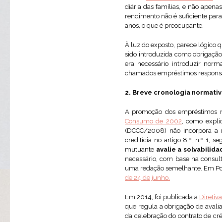
diária das famílias, e não apen
rendimento não é suficiente para
anos, o que é preocupante.
À luz do exposto, parece lógico q
sido introduzida como obrigação
era necessário introduzir norm
chamados empréstimos responsá
2. Breve cronologia normati
A promoção dos empréstimos r
Consumo de 2002
, como expl
(DCCC/2008) não incorpora a no
creditícia no artigo 8.º, n.º 1
mutuante
avalie a solvabilid
necessário, com base na consult
uma redação semelhante. Em Port
de 24 de junho.
Em 2014, foi publicada a
Diretiv
que regula a obrigação de avali
da celebração do contrato de c