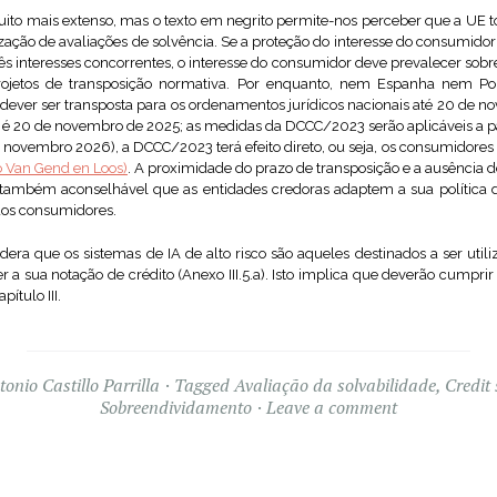
ito mais extenso, mas o texto em negrito permite-nos perceber que a UE to
zação de avaliações de solvência. Se a proteção do interesse do consumidor 
ês interesses concorrentes, o interesse do consumidor deve prevalecer sobre
ojetos de transposição normativa. Por enquanto, nem Espanha nem Po
dever ser transposta para os ordenamentos jurídicos nacionais até 20 de n
 é 20 de novembro de 2025; as medidas da DCCC/2023 serão aplicáveis a p
 (26 novembro 2026), a DCCC/2023 terá efeito direto, ou seja, os consumido
 Van Gend en Loos)
. A proximidade do prazo de transposição e a ausência 
ambém aconselhável que as entidades credoras adaptem a sua política de
dos consumidores.
era que os sistemas de IA de alto risco são aqueles destinados a ser utili
r a sua notação de crédito (Anexo III.5.a). Isto implica que deverão cumprir
ítulo III.
tonio Castillo Parrilla
Tagged
Avaliação da solvabilidade
,
Credit 
Sobreendividamento
Leave a comment