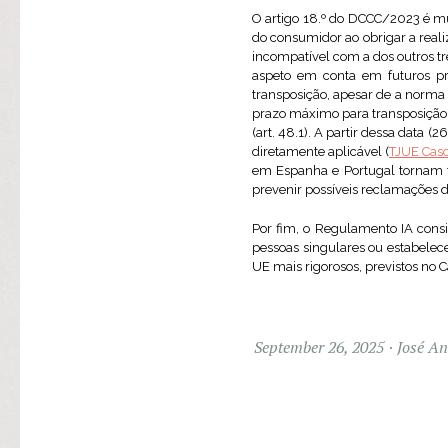
O artigo 18.º do DCCC/2023 é mu
do consumidor ao obrigar a reali
incompatível com a dos outros tr
aspeto em conta em futuros pr
transposição, apesar de a norma 
prazo máximo para transposição
(art. 48.1). A partir dessa data
diretamente aplicável (
TJUE Caso
em Espanha e Portugal tornam t
prevenir possíveis reclamações 
Por fim, o Regulamento IA consid
pessoas singulares ou estabelece
UE mais rigorosos, previstos no Cap
September 26, 2025
José An