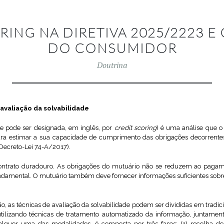
RING NA DIRETIVA 2025/2223 E 
DO CONSUMIDOR
Doutrina
 avaliação da solvabilidade
ue pode ser designada, em inglês, por
credit scoring
) é uma análise que o 
ara estimar a sua capacidade de cumprimento das obrigações decorrentes 
o Decreto-Lei 74-A/2017).
ontrato duradouro. As obrigações do mutuário não se reduzem ao pagam
damental. O mutuário também deve fornecer informações suficientes sobre a
ão, as técnicas de avaliação da solvabilidade podem ser divididas em tradi
(utilizando técnicas de tratamento automatizado da informação, juntamen
quer uma das modalidades, é composta por três fases: (1) recolha de 