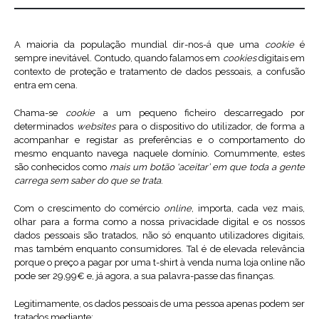
A maioria da população mundial dir-nos-á que uma
cookie
é
sempre inevitável. Contudo, quando falamos em
cookies
digitais em
contexto de proteção e tratamento de dados pessoais, a confusão
entra em cena.
Chama-se
cookie
a um pequeno ficheiro descarregado por
determinados
websites
para o dispositivo do utilizador, de forma a
acompanhar e registar as preferências e o comportamento do
mesmo enquanto navega naquele domínio. Comummente, estes
são conhecidos como
mais um botão ‘aceitar’ em que toda a gente
carrega sem saber do que se trata
.
Com o crescimento do comércio
online
, importa, cada vez mais,
olhar para a forma como a nossa privacidade digital e os nossos
dados pessoais são tratados, não só enquanto utilizadores digitais,
mas também enquanto consumidores. Tal é de elevada relevância
porque o preço a pagar por uma t-shirt à venda numa loja online não
pode ser 29,99€ e, já agora, a sua palavra-passe das finanças.
Legitimamente, os dados pessoais de uma pessoa apenas podem ser
tratados mediante: