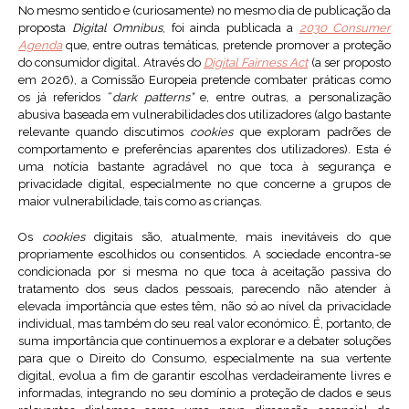
No mesmo sentido e (curiosamente) no mesmo dia de publicação da
proposta
Digital Omnibus
, foi ainda publicada a
2030 Consumer
Agenda
que, entre outras temáticas, pretende promover a proteção
do consumidor digital. Através do
Digital Fairness Act
(a ser proposto
em 2026), a Comissão Europeia pretende combater práticas como
os já referidos “
dark patterns”
e, entre outras, a personalização
abusiva baseada em vulnerabilidades dos utilizadores (algo bastante
relevante quando discutimos
cookies
que exploram padrões de
comportamento e preferências aparentes dos utilizadores). Esta é
uma notícia bastante agradável no que toca à segurança e
privacidade digital, especialmente no que concerne a grupos de
maior vulnerabilidade, tais como as crianças.
Os
cookies
digitais são, atualmente, mais inevitáveis do que
propriamente escolhidos ou consentidos. A sociedade encontra-se
condicionada por si mesma no que toca à aceitação passiva do
tratamento dos seus dados pessoais, parecendo não atender à
elevada importância que estes têm, não só ao nível da privacidade
individual, mas também do seu real valor económico. É, portanto, de
suma importância que continuemos a explorar e a debater soluções
para que o Direito do Consumo, especialmente na sua vertente
digital, evolua a fim de garantir escolhas verdadeiramente livres e
informadas, integrando no seu domínio a proteção de dados e seus