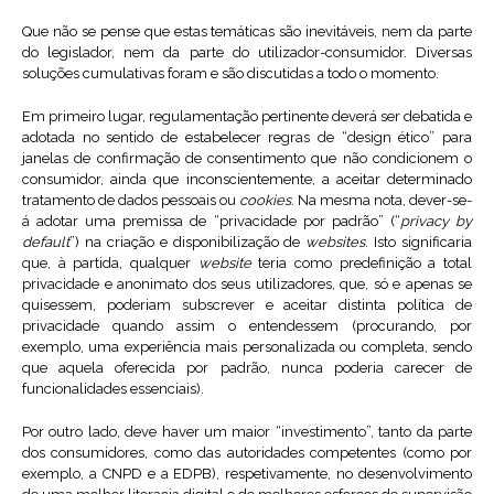
Que não se pense que estas temáticas são inevitáveis, nem da parte
do legislador, nem da parte do utilizador-consumidor. Diversas
soluções cumulativas foram e são discutidas a todo o momento.
Em primeiro lugar, regulamentação pertinente deverá ser debatida e
adotada no sentido de estabelecer regras de “design ético” para
janelas de confirmação de consentimento que não condicionem o
consumidor, ainda que inconscientemente, a aceitar determinado
tratamento de dados pessoais ou
cookies
. Na mesma nota, dever-se-
á adotar uma premissa de “privacidade por padrão” (“
privacy by
default
”) na criação e disponibilização de
websites
. Isto significaria
que, à partida, qualquer
website
teria como predefinição a total
privacidade e anonimato dos seus utilizadores, que, só e apenas se
quisessem, poderiam subscrever e aceitar distinta política de
privacidade quando assim o entendessem (procurando, por
exemplo, uma experiência mais personalizada ou completa, sendo
que aquela oferecida por padrão, nunca poderia carecer de
funcionalidades essenciais).
Por outro lado, deve haver um maior “investimento”, tanto da parte
dos consumidores, como das autoridades competentes (como por
exemplo, a CNPD e a EDPB), respetivamente, no desenvolvimento