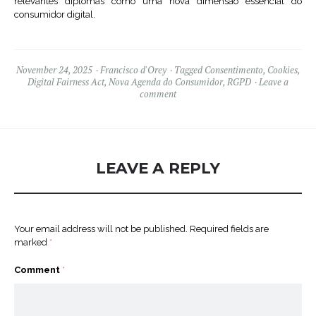
relevantes diplomas como uma nova dimensão essencial do
consumidor digital.
November 24, 2025
Francisco d'Orey
Tagged
Consentimento
,
Cookies
,
Digital Fairness Act
,
Nova Agenda do Consumidor
,
RGPD
Leave a
comment
LEAVE A REPLY
Your email address will not be published.
Required fields are
marked
*
Comment
*