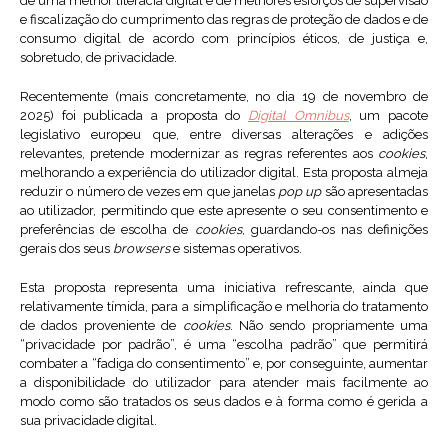
de uma melhor literacia digital e de melhores esforços de supervisão
e fiscalização do cumprimento das regras de proteção de dados e de
consumo digital de acordo com princípios éticos, de justiça e,
sobretudo, de privacidade.
Recentemente (mais concretamente, no dia 19 de novembro de
2025) foi publicada a proposta do
Digital Omnibus
, um pacote
legislativo europeu que, entre diversas alterações e adições
relevantes, pretende modernizar as regras referentes aos
cookies
,
melhorando a experiência do utilizador digital. Esta proposta almeja
reduzir o número de vezes em que janelas
pop up
são apresentadas
ao utilizador, permitindo que este apresente o seu consentimento e
preferências de escolha de
cookies
, guardando-os nas definições
gerais dos seus
browsers
e sistemas operativos.
Esta proposta representa uma iniciativa refrescante, ainda que
relativamente tímida, para a simplificação e melhoria do tratamento
de dados proveniente de
cookies
. Não sendo propriamente uma
“privacidade por padrão”, é uma “escolha padrão” que permitirá
combater a “fadiga do consentimento” e, por conseguinte, aumentar
a disponibilidade do utilizador para atender mais facilmente ao
modo como são tratados os seus dados e à forma como é gerida a
sua privacidade digital.