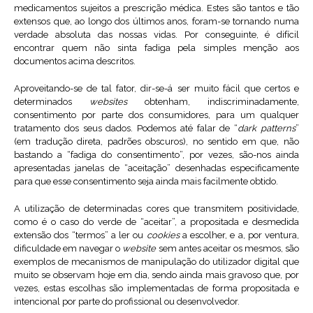
medicamentos sujeitos a prescrição médica. Estes são tantos e tão
extensos que, ao longo dos últimos anos, foram-se tornando numa
verdade absoluta das nossas vidas. Por conseguinte, é difícil
encontrar quem não sinta fadiga pela simples menção aos
documentos acima descritos.
Aproveitando-se de tal fator, dir-se-á ser muito fácil que certos e
determinados
websites
obtenham, indiscriminadamente,
consentimento por parte dos consumidores, para um qualquer
tratamento dos seus dados. Podemos até falar de “
dark patterns
”
(em tradução direta, padrões obscuros), no sentido em que, não
bastando a “fadiga do consentimento”, por vezes, são-nos ainda
apresentadas janelas de “aceitação” desenhadas especificamente
para que esse consentimento seja ainda mais facilmente obtido.
A utilização de determinadas cores que transmitem positividade,
como é o caso do verde de “aceitar”, a propositada e desmedida
extensão dos “termos” a ler ou
cookies
a escolher, e a, por ventura,
dificuldade em navegar o
website
sem antes aceitar os mesmos, são
exemplos de mecanismos de manipulação do utilizador digital que
muito se observam hoje em dia, sendo ainda mais gravoso que, por
vezes, estas escolhas são implementadas de forma propositada e
intencional por parte do profissional ou desenvolvedor.