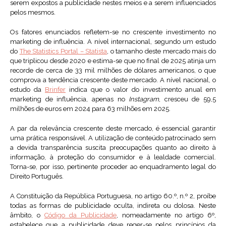
serem expostos a publicidade nestes meios e a serem influenciados
pelos mesmos.
Os fatores enunciados refletem-se no crescente investimento no
marketing de influência. A nível internacional, segundo um estudo
do
The Statistics Portal – Statista
, o tamanho deste mercado mais do
que triplicou desde 2020 e estima-se que no final de 2025 atinja um
recorde de cerca de 33 mil milhões de dólares americanos, o que
comprova a tendência crescente deste mercado. A nível nacional, o
estudo da
Brinfer
indica que o valor do investimento anual em
marketing de influência, apenas no
Instagram
, cresceu de 59,5
milhões de euros em 2024 para 63 milhões em 2025.
A par da relevância crescente deste mercado, é essencial garantir
uma prática responsável. A utilização de conteúdo patrocinado sem
a devida transparência suscita preocupações quanto ao direito à
informação, à proteção do consumidor e à lealdade comercial.
Torna-se, por isso, pertinente proceder ao enquadramento legal do
Direito Português.
A Constituição da República Portuguesa, no artigo 60.º, n.º 2, proíbe
todas as formas de publicidade oculta, indireta ou dolosa. Neste
âmbito, o
Código da Publicidade
, nomeadamente no artigo 6º,
estabelece que a publicidade deve reger-se pelos princípios da