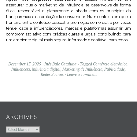
assegurar que o marketing de influência se desenvolve de forma
ética, responsável e plenamente alinhada com os princípios da
transparência e da proteção do consumidor. Num contexto em que a
fronteira entre conteúdo pessoal e promoção comercial é por vezes
ténue, cabe a influenciadores, marcas e plataformas assumir um
compromisso ativo com práticas claras e legais, contribuindo para
um ambiente digital mais seguro, informado e confiável para todos.
December 15, 2025
Inês Bule Cataluna
Tagged
Comércio eletrónico
,
Influencers
,
influência digital
,
Marketing de Influência
,
Publicidade
,
Redes Sociais
Leave a comment
Widgets
ARCHIVES
Archives