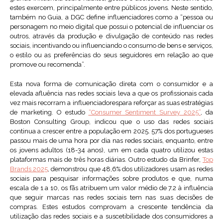
estes exercem, principalmente entre públicos jovens. Neste sentido,
também no Guia, a DGC define influenciadores como a “pessoa ou
personagem no meio digital que possui o potencial de influenciar os
outros, através da produção e divulgação de conteúdo nas redes
sociais, incentivando ou influenciando o consumo de bens e serviços,
o estilo ou as preferências do seus seguidores em relação ao que
promove ou recomenda”.
Esta nova forma de comunicação direta com o consumidor e a
elevada afluência nas redes sociais leva a que os profissionais cada
vez mais recorram a influenciadorespara reforçar as suas estratégias
de marketing. O estudo
“Consumer Sentiment Survey 2025”
, da
Boston Consulting Group, indicou que o uso das redes sociais
continua a crescer entre a população em 2025. 57% dos portugueses
passou mais de uma hora por dia nas redes sociais, enquanto, entre
os jovens adultos (18-34 anos), um em cada quatro utilizou estas
plataformas mais de três horas diárias. Outro estudo da Brinfer,
Top
Brands 2025
, demonstrou que 48,6% dos utilizadores usam as redes
sociais para pesquisar informações sobre produtos e que, numa
escala de 1 a 10, os fãs atribuem um valor médio de 7.2 à influência
que seguir marcas nas redes sociais tem nas suas decisões de
compras. Estes estudos comprovam a crescente tendência da
utilização das redes sociais e a suscetibilidade dos consumidores a