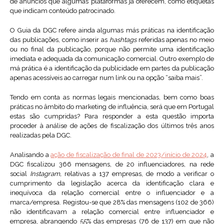
de anúncios que algumas plataformas já oferecem, como etiquetas
que indicam conteúdo patrocinado.
O Guia da DGC refere ainda algumas más práticas na identificação
das publicações, como inserir as
hashtags
referidas apenas no meio
ou no final da publicação, porque não permite uma identificação
imediata e adequada da comunicação comercial. Outro exemplo de
má prática é a identificação da publicidade em partes da publicação
apenas acessíveis ao carregar num link ou na opção “saiba mais”.
Tendo em conta as normas legais mencionadas, bem como boas
práticas no âmbito do marketing de influência, será que em Portugal
estas são cumpridas? Para responder a esta questão importa
proceder à análise de ações de fiscalização dos últimos três anos
realizadas pela DGC.
Analisando a
ação de fiscalização de final de 2023/início de 2024
, a
DGC fiscalizou 366 mensagens, de 20 influenciadores, na rede
social
Instagram,
relativas a 137 empresas, de modo a verificar o
cumprimento da legislação acerca da identificação clara e
inequívoca da relação comercial entre o influenciador e a
marca/empresa. Registou-se que 28% das mensagens (102 de 366)
não identificavam a relação comercial entre influenciador e
empresa, abrangendo 55% das empresas (76 de 137) em que não