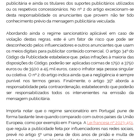
publicitária e ainda os titulares dos suportes publicitários utilizados
ou os respetivos concessionários. No nº 2 do artigo excecionam-se
desta responsabilidade os anunciantes que provem não ter tido
conhecimento prévio da mensagem publicitária veiculada.
Abordando ainda o regime sancionatório aplicável em caso de
violação destas regras, este é um fator de risco que pode ser
desconhecido pelos influenciadores e outros anunciantes que usam
os meios digitais para publicitar conteúdo comercial. O artigo 34º do
Código da Publicidade estabelece que, pelas infrações à maioria das
disposições do Código, poderão ser aplicadas coimas de 1750 a 3750
euros ou de 3500 a 45 mil euros, caso o infrator seja pessoa singular
ou coletiva. O nº 2 do artigo indica ainda que a negligência é sempre
punível nos termos gerais. Finalmente, o artigo 35º aborda a
responsabilidade pela contraordenação, estabelecendo que poderão
ser responsabilizados todos os intervenientes na emissão da
mensagem publicitária.
Importa notar que o regime sancionatório em Portugal pune de
forma bastante leve quando comparado com outros países da União
Europeia, como por exemplo em França. A
Lei francesa nº 2023-451
,
que regula a publicidade feita por influenciadores nas redes sociais,
prevê no artigo 5º uma pena de dois anos de prisão e multa de