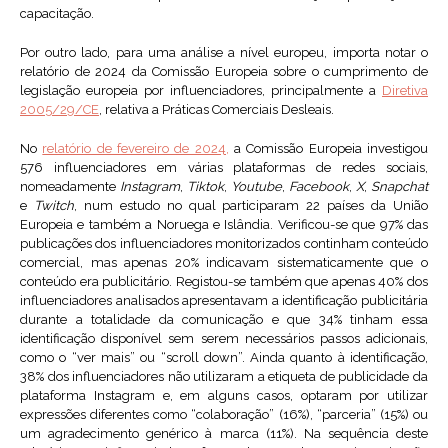
capacitação.
Por outro lado, para uma análise a nível europeu, importa notar o
relatório de 2024 da Comissão Europeia sobre o cumprimento de
legislação europeia por influenciadores, principalmente a
Diretiva
2005/29/CE
, relativa a Práticas Comerciais Desleais.
No
relatório de fevereiro de 2024,
a Comissão Europeia investigou
576 influenciadores em várias plataformas de redes sociais,
nomeadamente
Instagram
,
Tiktok
,
Youtube
,
Facebook
,
X
,
Snapchat
e
Twitch
, num estudo no qual participaram 22 países da União
Europeia e também a Noruega e Islândia. Verificou-se que 97% das
publicações dos influenciadores monitorizados continham conteúdo
comercial, mas apenas 20% indicavam sistematicamente que o
conteúdo era publicitário. Registou-se também que apenas 40% dos
influenciadores analisados apresentavam a identificação publicitária
durante a totalidade da comunicação e que 34% tinham essa
identificação disponível sem serem necessários passos adicionais,
como o “ver mais” ou “scroll down”. Ainda quanto à identificação,
38% dos influenciadores não utilizaram a etiqueta de publicidade da
plataforma Instagram e, em alguns casos, optaram por utilizar
expressões diferentes como “colaboração” (16%), “parceria” (15%) ou
um agradecimento genérico à marca (11%). Na sequência deste