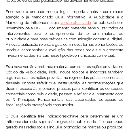
300.000 euros pela publicidade não devidamente identificada.
Encerrado o enquadramento legal, importa analisar com maior
atenção o já mencionado Guia informativo “A Publicidade e o
Marketing de Influência”, cuja
versão atualizada
foi publicada em
novembro pela DGC. O documento pretende sensibilizar todos os
intervenientes para o cumprimento da lei em matéria de
publicidade e para boas práticas na comunicação comercial digital.
A nova atualização reforça o guia com novos temas e orientações, de
modo a acompanhar a evolução das redes sociais e o crescente
investimento das marcas nesse tipo de comunicação comercial.
Esta nova versão aprofunda matérias como as restrições previstas no
Código da Publicidade, inclui novos tópicos e incorpora também
algumas das restrições previstas no regime das práticas comerciais
desleais. Importa referir que, nesta versão, as recomendações que
dizem respeito às melhores práticas para identificar os conteúdos
comerciais como publicidade, passam a refletir o alinhamento com
os 5 Princípios Fundamentais das autoridades europeias de
fiscalização da proteção do consumidor.
O Guia identifica três indicadores-chave para determinar se um
influenciador está sujeito às regras da publicidade: (i) o conteúdo
gerado nas redes sociais inclui a promoção de marcas ou produtos;