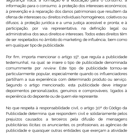
segurança física; à formação e à educação para o consumo; à
informação para o consumo; à proteção dos interesses económicos;
à prevenção e à reparação dos danos patrimoniais que resultem da
ofensa de interesses ou direitos individuais homogéneos, coletivos ou
difusos; à proteção jurídica e a uma justiça acessível e pronta; e à
participação, por via representativa, na definição legal ou
administrativa dos seus direitos e interesses. Todos estes direitos têm
de ser respeitados no âmbito do marketing de influência, bem como
em qualquer tipo de publicidade.
Por fim, importa mencionar o artigo 15º, que regula a publicidade
testemunhal, na qual se insere o tipo de publicidade denominada
comummente por
review.
Este tipo de publicidade tornou-se
particularmente popular, especialmente quando os influenciadores
partilham a sua experiência com determinado produto ou serviço.
Segundo o artigo mencionado, esta publicidade deve integrar
depoimentos personalizados, genuínos e comprováveis, ligados à
experiência do depoente ou de quem ele represente.
No que respeita à responsabilidade civil, o artigo 30º do Código da
Publicidade determina que respondem civil e solidariamente pelos
prejuízos causados a terceiros pela difusão de mensagens
publicitárias ilícitas: os anunciantes, os profissionais, as agências de
publicidade e quaisquer outras entidades que exerçam a atividade