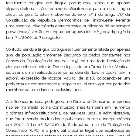
totalmente redigida em língua portuguesa, sendo que apenas
alguns diplomas são traduzidos oficialmente para a outra língua
oficial do país (o tétum), observando-se o n.º 1 do artigo 13.º da
Constituição da República Democrática de Timor-Leste. Perante
uma eventual divergência entre os textos publicados, dá-se sempre
prevalência à versão em língua portuguesa (cfr. n.º 3 do artigo 3.º da
Lei n.º 1/2002, de 7 de agosto).
Contudo, sendo a língua portuguesa fluentemente falada por apenas
30% da população timorense (segundo os dados constantes nos
Censos da População do ano de 2015), há uma forte limitação do
efetivo conhecimento do Direito legislado em Timor-Leste. Verifica-
se, assim, uma realidade assente na ideia de “Law in books, law in
action”, expressão de Roscoe Pound, de 1910, colocando-se um
problema de conhecimento e respeito da lei em vigor por parte dos
membros da sociedade, seus destinatários.
A influência jurídica portuguesa no Direito do Consumo timorense
não se manifesta só na Constituição, mas também em inúmeros
diplomas infraconstitucionais, de natureza legal e administrativa,
que foram sendo produzidos e publicados desde a independência
em 2002. A Lei n.º 8/2016, de 8 de julho, a Lei de Proteção do
Consumidor (LPC), é o principal diploma legal que estabelece as