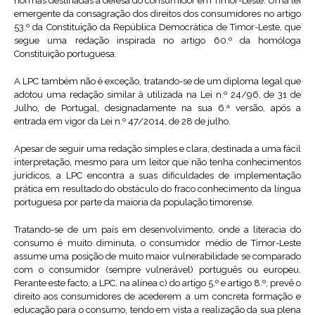
normas destinadas à defesa do consumidor em Timor-Leste. Uma lei
emergente da consagração dos direitos dos consumidores no artigo
53.º da Constituição da República Democrática de Timor-Leste, que
segue uma redação inspirada no artigo 60.º da homóloga
Constituição portuguesa.
A LPC também não é exceção, tratando-se de um diploma legal que
adotou uma redação similar à utilizada na Lei n.º 24/96, de 31 de
Julho, de Portugal, designadamente na sua 6.ª versão, após a
entrada em vigor da Lei n.º 47/2014, de 28 de julho.
Apesar de seguir uma redação simples e clara, destinada a uma fácil
interpretação, mesmo para um leitor que não tenha conhecimentos
jurídicos, a LPC encontra a suas dificuldades de implementação
prática em resultado do obstáculo do fraco conhecimento da língua
portuguesa por parte da maioria da população timorense.
Tratando-se de um país em desenvolvimento, onde a literacia do
consumo é muito diminuta, o consumidor médio de Timor-Leste
assume uma posição de muito maior vulnerabilidade se comparado
com o consumidor (sempre vulnerável) português ou europeu.
Perante este facto, a LPC, na alínea c) do artigo 5.º e artigo 8.º, prevê o
direito aos consumidores de acederem a um concreta formação e
educação para o consumo, tendo em vista a realização da sua plena