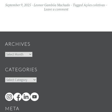
September 9, 2025
Leonor Gambôa Machado
Tagged
Ações coletivas
Leave a comment
Widgets
ARCHIVES
Archives
CATEGORIES
Categories
META