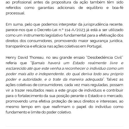
ao profissional antes da propositura da ação também têm sido
referidos como garantias adicionais de equilíbrio e boa-fé
processual.
Em suma, pelo que podemos interpretar da jurisprudência recente,
parece-nos que o Decreto-Lei n.º 114-A/2023 já está a ser utilizado
como um instrumento legislativo fundamental para a efetivação dos
direitos dos consumidores, promovendo maior segurança jurídica,
transparência e eficácia nas ações coletivas em Portugal.
Henry David Thoreau, no seu grande ensaio “Desobediência Civil”
referia que “[j]
amais haverá um Estado realmente livre e
esclarecido até que este venha a reconhecer o indivíduo como um
poder mais alto e independente, do qual deriva todo seu próprio
poder e autoridade, e o trate da maneira adequada
”. Talvez as
ações coletivas de consumidores, cada vez mais reguladas, possam
vir a trazer resultados reais a este grupo de indivíduos e contribuir
para o fortalecimento da sua posição perante o Estado e o mercado,
promovendo uma efetiva proteção de seus direitos e interesses, ao
mesmo tempo em que reafirmam o papel do indivíduo como
fundamento e limite do poder coletivo.