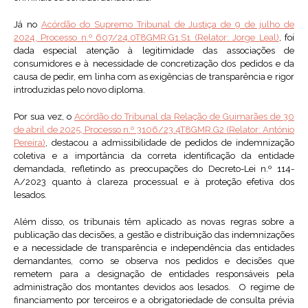
Já no
Acórdão do Supremo Tribunal de Justiça de 9 de julho de
2024, Processo n.º 607/24.0T8GMR.G1.S1 (Relator: Jorge Leal)
, foi
dada especial atenção à legitimidade das associações de
consumidores e à necessidade de concretização dos pedidos e da
causa de pedir, em linha com as exigências de transparência e rigor
introduzidas pelo novo diploma.
Por sua vez, o
Acórdão do Tribunal da Relação de Guimarães de 30
de abril de 2025, Processo n.º 3106/23.4T8GMR.G2 (Relator: António
Pereira)
, destacou a admissibilidade de pedidos de indemnização
coletiva e a importância da correta identificação da entidade
demandada, refletindo as preocupações do Decreto-Lei n.º 114-
A/2023 quanto à clareza processual e à proteção efetiva dos
lesados.
Além disso, os tribunais têm aplicado as novas regras sobre a
publicação das decisões, a gestão e distribuição das indemnizações
e a necessidade de transparência e independência das entidades
demandantes, como se observa nos pedidos e decisões que
remetem para a designação de entidades responsáveis pela
administração dos montantes devidos aos lesados. O regime de
financiamento por terceiros e a obrigatoriedade de consulta prévia