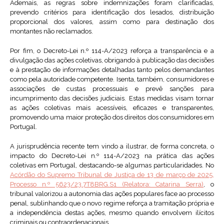
Ademais, as regras sobre indemnizações foram clarificadas,
prevendo critérios para identificação dos lesados, distribuição
proporcional dos valores, assim como para destinação dos
montantes não reclamados.
Por fim, o Decreto-Lei n.º 114-A/2023 reforça a transparência e a
divulgação das ações coletivas, obrigando à publicação das decisões
e à prestação de informações detalhadas tanto pelos demandantes
como pela autoridade competente. Isenta, também, consumidores e
associações de custas processuais e prevê sanções para
incumprimento das decisões judiciais. Estas medidas visam tornar
as ações coletivas mais acessíveis, eficazes e transparentes,
promovendo uma maior proteção dos direitos dos consumidores em
Portugal.
A jurisprudência recente tem vindo a ilustrar, de forma concreta, o
impacto do Decreto-Lei n.º 114-A/2023 na prática das ações
coletivas em Portugal, destacando-se algumas particularidades. No
Acórdão do Supremo Tribunal de Justiça de 13 de março de 2025,
Processo n.º 5623/23.7T8BRG.S1 (Relatora: Catarina Serra)
, o
tribunal valorizou a autonomia das ações populares face ao processo
penal, sublinhando que o novo regime reforça a tramitação própria e
a independência destas ações, mesmo quando envolvem ilícitos
criminais ou contraordenacionais.