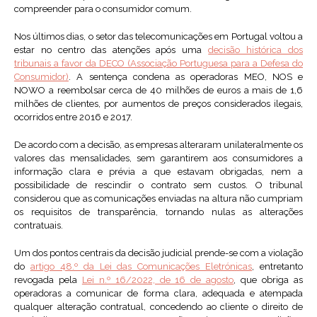
compreender para o consumidor comum.
Nos últimos dias, o setor das telecomunicações em Portugal voltou a
estar no centro das atenções após uma
decisão histórica dos
tribunais a favor da DECO (Associação Portuguesa para a Defesa do
Consumidor)
. A sentença condena as operadoras MEO, NOS e
NOWO a reembolsar cerca de 40 milhões de euros a mais de 1,6
milhões de clientes, por aumentos de preços considerados ilegais,
ocorridos entre 2016 e 2017.
De acordo com a decisão, as empresas alteraram unilateralmente os
valores das mensalidades, sem garantirem aos consumidores a
informação clara e prévia a que estavam obrigadas, nem a
possibilidade de rescindir o contrato sem custos. O tribunal
considerou que as comunicações enviadas na altura não cumpriam
os requisitos de transparência, tornando nulas as alterações
contratuais.
Um dos pontos centrais da decisão judicial prende-se com a violação
do
artigo 48.º da Lei das Comunicações Eletrónicas
, entretanto
revogada pela
Lei n.º 16/2022, de 16 de agosto
, que obriga as
operadoras a comunicar de forma clara, adequada e atempada
qualquer alteração contratual, concedendo ao cliente o direito de