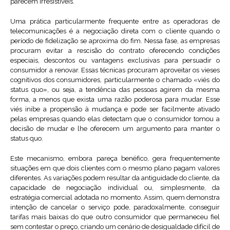
parecem irresistíveis.
Uma prática particularmente frequente entre as operadoras de
telecomunicações é a negociação direta com o cliente quando o
período de fidelização se aproxima do fim. Nessa fase, as empresas
procuram evitar a rescisão do contrato oferecendo condições
especiais, descontos ou vantagens exclusivas para persuadir o
consumidor a renovar. Essas técnicas procuram aproveitar os vieses
cognitivos dos consumidores, particularmente o chamado «viés do
status quo», ou seja, a tendência das pessoas agirem da mesma
forma, a menos que exista uma razão poderosa para mudar. Esse
viés inibe a propensão à mudança e pode ser facilmente ativado
pelas empresas quando elas detectam que o consumidor tomou a
decisão de mudar e lhe oferecem um argumento para manter o
status quo.
Este mecanismo, embora pareça benéfico, gera frequentemente
situações em que dois clientes com o mesmo plano pagam valores
diferentes. As variações podem resultar da antiguidade do cliente, da
capacidade de negociação individual ou, simplesmente, da
estratégia comercial adotada no momento. Assim, quem demonstra
intenção de cancelar o serviço pode, paradoxalmente, conseguir
tarifas mais baixas do que outro consumidor que permaneceu fiel
sem contestar o preço, criando um cenário de desigualdade difícil de