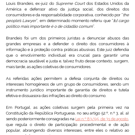
Louis Brandeis, ex-juiz do
Supreme Court
dos Estados Unidos da
América e defensor ativo da justiça social, dos direitos dos
consumidores e da responsabilidade corporativa, conhecido por “
the
people’s Lawyer
”, em determinado momento referiu que “
[
o
] cargo
político mais importante é o de cidadão comum
”.
Brandeis foi um dos primeiros juristas a denunciar abusos das
grandes empresas e a defender o direito dos consumidores à
informação e à proteção contra práticas abusivas. Este juiz defendia
que o envolvimento individual era crucial para garantir uma
democracia saudável e justa e, talvez fruto desse contexto, surgem,
mais tarde, as ações coletivas de consumidores.
As referidas ações permitem a defesa conjunta de direitos ou
interesses homogéneos de um grupo de consumidores, sendo um
instrumento jurídico importante de garantia de direitos e tutela
efetiva e dissuasora das infrações ao direito do consumo.
Em Portugal, as ações coletivas surgem pela primeira vez na
Constituição da República Portuguesa, no seu artigo 52.º, n.º 3, al. a)
sendo posteriormente consagradas na
Lei n.º 83/95, de 31 de agosto
,
que regula o direito de participação procedimental e de ação
popular, abrangendo diversos interesses, entre eles o relativo ao