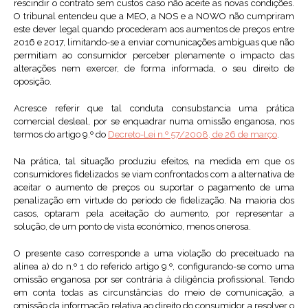
rescindir o contrato sem custos caso não aceite as novas condições.
O tribunal entendeu que a MEO, a NOS e a NOWO não cumpriram
este dever legal quando procederam aos aumentos de preços entre
2016 e 2017, limitando-se a enviar comunicações ambíguas que não
permitiam ao consumidor perceber plenamente o impacto das
alterações nem exercer, de forma informada, o seu direito de
oposição.
Acresce referir que tal conduta consubstancia uma prática
comercial desleal, por se enquadrar numa omissão enganosa, nos
termos do artigo 9.º do
Decreto-Lei n.º 57/2008, de 26 de março
.
Na prática, tal situação produziu efeitos, na medida em que os
consumidores fidelizados se viam confrontados com a alternativa de
aceitar o aumento de preços ou suportar o pagamento de uma
penalização em virtude do período de fidelização. Na maioria dos
casos, optaram pela aceitação do aumento, por representar a
solução, de um ponto de vista económico, menos onerosa.
O presente caso corresponde a uma violação do preceituado na
alínea a) do n.º 1 do referido artigo 9.º, configurando-se como uma
omissão enganosa por ser contrária à diligência profissional. Tendo
em conta todas as circunstâncias do meio de comunicação, a
omissão da informação relativa ao direito do consumidor a resolver o