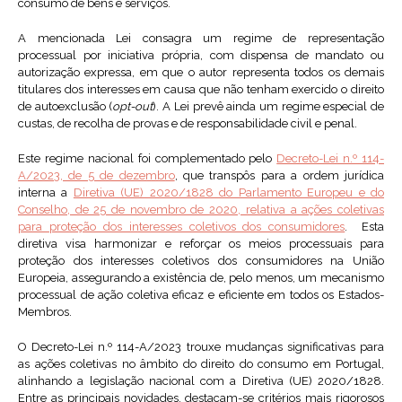
consumo de bens e serviços.
A mencionada Lei consagra um regime de representação
processual por iniciativa própria, com dispensa de mandato ou
autorização expressa, em que o autor representa todos os demais
titulares dos interesses em causa que não tenham exercido o direito
de autoexclusão (
opt-out
). A Lei prevê ainda um regime especial de
custas, de recolha de provas e de responsabilidade civil e penal.
Este regime nacional foi complementado pelo
Decreto-Lei n.º 114-
A/2023, de 5 de dezembro
, que transpôs para a ordem jurídica
interna a
Diretiva (UE) 2020/1828 do Parlamento Europeu e do
Conselho, de 25 de novembro de 2020, relativa a ações coletivas
para proteção dos interesses coletivos dos consumidores
. Esta
diretiva visa harmonizar e reforçar os meios processuais para
proteção dos interesses coletivos dos consumidores na União
Europeia, assegurando a existência de, pelo menos, um mecanismo
processual de ação coletiva eficaz e eficiente em todos os Estados-
Membros.
O Decreto-Lei n.º 114-A/2023 trouxe mudanças significativas para
as ações coletivas no âmbito do direito do consumo em Portugal,
alinhando a legislação nacional com a Diretiva (UE) 2020/1828.
Entre as principais novidades, destacam-se critérios mais rigorosos