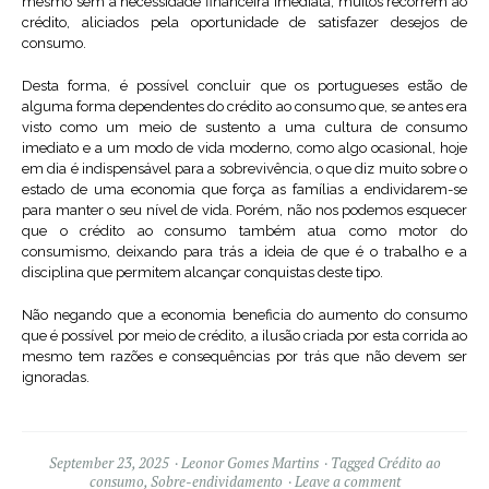
mesmo sem a necessidade financeira imediata, muitos recorrem ao
crédito, aliciados pela oportunidade de satisfazer desejos de
consumo.
Desta forma, é possível concluir que os portugueses estão de
alguma forma dependentes do crédito ao consumo que, se antes era
visto como um meio de sustento a uma cultura de consumo
imediato e a um modo de vida moderno, como algo ocasional, hoje
em dia é indispensável para a sobrevivência, o que diz muito sobre o
estado de uma economia que força as famílias a endividarem-se
para manter o seu nível de vida. Porém, não nos podemos esquecer
que o crédito ao consumo também atua como motor do
consumismo, deixando para trás a ideia de que é o trabalho e a
disciplina que permitem alcançar conquistas deste tipo.
Não negando que a economia beneficia do aumento do consumo
que é possível por meio de crédito, a ilusão criada por esta corrida ao
mesmo tem razões e consequências por trás que não devem ser
ignoradas.
September 23, 2025
Leonor Gomes Martins
Tagged
Crédito ao
consumo
,
Sobre-endividamento
Leave a comment