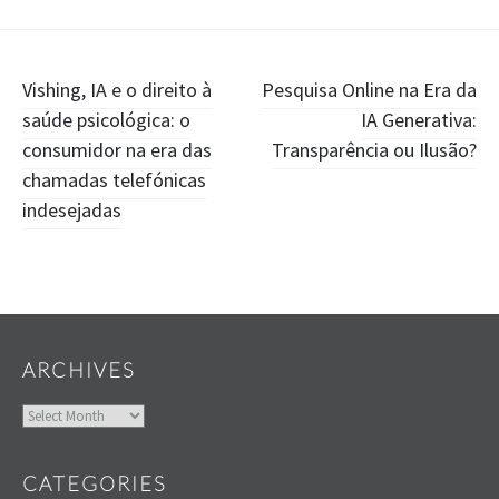
Post
Vishing, IA e o direito à
Pesquisa Online na Era da
saúde psicológica: o
IA Generativa:
navigation
consumidor na era das
Transparência ou Ilusão?
chamadas telefónicas
indesejadas
Widgets
ARCHIVES
Archives
CATEGORIES