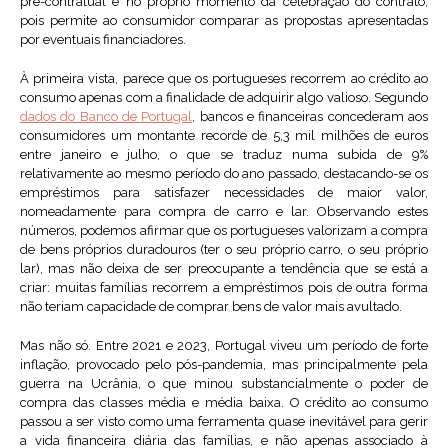
pré-contratual e no próprio momento da celebração do contrato,
pois permite ao consumidor comparar as propostas apresentadas
por eventuais financiadores.
À primeira vista, parece que os portugueses recorrem ao crédito ao
consumo apenas com a finalidade de adquirir algo valioso. Segundo
dados do Banco de Portugal
, bancos e financeiras concederam aos
consumidores um montante recorde de 5,3 mil milhões de euros
entre janeiro e julho, o que se traduz numa subida de 9%
relativamente ao mesmo período do ano passado, destacando-se os
empréstimos para satisfazer necessidades de maior valor,
nomeadamente para compra de carro e lar. Observando estes
números, podemos afirmar que os portugueses valorizam a compra
de bens próprios duradouros (ter o seu próprio carro, o seu próprio
lar), mas não deixa de ser preocupante a tendência que se está a
criar: muitas famílias recorrem a empréstimos pois de outra forma
não teriam capacidade de comprar bens de valor mais avultado.
Mas não só. Entre 2021 e 2023, Portugal viveu um período de forte
inflação, provocado pelo pós-pandemia, mas principalmente pela
guerra na Ucrânia, o que minou substancialmente o poder de
compra das classes média e média baixa. O crédito ao consumo
passou a ser visto como uma ferramenta quase inevitável para gerir
a vida financeira diária das famílias, e não apenas associado à