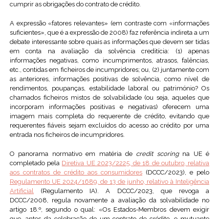
cumprir as obrigações do contrato de crédito.
A expressão «fatores relevantes» (em contraste com «informações
suficientes», que é a expressão de 2008) faz referência indireta a um
debate interessante sobre quais as informações que devem ser tidas
em conta na avaliação da solvência creditícia: (1) apenas
informações negativas, como incumprimentos, atrasos, falências,
etc., contidas em ficheiros de incumpridores; ou, (2) juntamente com
as anteriores, informações positivas de solvência, como nível de
rendimentos, poupanças, estabilidade laboral ou património? Os
chamados ficheiros mistos de solvabilidade (ou seja, aqueles que
incorporam informações positivas e negativas) oferecem uma
imagem mais completa do requerente de crédito, evitando que
requerentes fiáveis sejam excluídos do acesso ao crédito por uma
entrada nos ficheiros de incumpridores.
O panorama normativo em matéria de
credit scoring
na UE é
completado pela
Diretiva UE 2023/2225, de 18 de outubro, relativa
aos contratos de crédito aos consumidores
(DCCC/2023), e pelo
Regulamento UE 2024/1689, de 13 de junho, relativo à Inteligência
Artificial
(Regulamento IA). A DCCC/2023, que revoga a
DCCC/2008, regula novamente a avaliação da solvabilidade no
artigo 18.º, segundo o qual: «Os Estados-Membros devem exigir
que, antes da celebração de um contrato de crédito, o mutuante