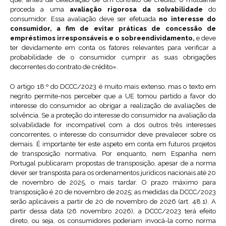
proceda a uma
avaliação rigorosa da solvabilidade
do
consumidor. Essa avaliação deve ser efetuada
no interesse do
consumidor, a fim de evitar práticas de concessão de
empréstimos irresponsáveis e o sobreendividamento,
e deve
ter devidamente em conta os fatores relevantes para verificar a
probabilidade de o consumidor cumprir as suas obrigações
decorrentes do contrato de crédito».
O artigo 18.º do DCCC/2023 é muito mais extenso, mas o texto em
negrito permite-nos perceber que a UE tomou partido a favor do
interesse do consumidor ao obrigar a realização de avaliações de
solvência. Se a proteção do interesse do consumidor na avaliação da
solvabilidade for incompatível com a dos outros três interesses
concorrentes, o interesse do consumidor deve prevalecer sobre os
demais. É importante ter este aspeto em conta em futuros projetos
de transposição normativa. Por enquanto, nem Espanha nem
Portugal publicaram propostas de transposição, apesar de a norma
dever ser transposta para os ordenamentos jurídicos nacionais até 20
de novembro de 2025, o mais tardar. O prazo máximo para
transposição é 20 de novembro de 2025; as medidas da DCCC/2023
serão aplicáveis a partir de 20 de novembro de 2026 (art. 48.1). A
partir dessa data (26 novembro 2026), a DCCC/2023 terá efeito
direto, ou seja, os consumidores poderiam invocá-la como norma