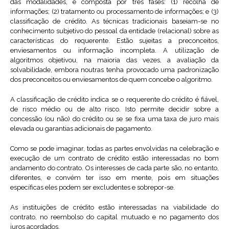
das modalidades, é composta por três fases: (1) recolha de
informações; (2) tratamento ou processamento de informações; e (3)
classificação de crédito. As técnicas tradicionais baseiam-se no
conhecimento subjetivo do pessoal da entidade (relacional) sobre as
características do requerente. Estão sujeitas a preconceitos,
enviesamentos ou informação incompleta. A utilização de
algoritmos objetivou, na maioria das vezes, a avaliação da
solvabilidade, embora noutras tenha provocado uma padronização
dos preconceitos ou enviesamentos de quem concebe o algoritmo.
A classificação de crédito indica se o requerente do crédito é fiável,
de risco médio ou de alto risco. Isto permite decidir sobre a
concessão (ou não) do crédito ou se se fixa uma taxa de juro mais
elevada ou garantias adicionais de pagamento.
Como se pode imaginar, todas as partes envolvidas na celebração e
execução de um contrato de crédito estão interessadas no bom
andamento do contrato. Os interesses de cada parte são, no entanto,
diferentes, e convém ter isso em mente, pois em situações
específicas eles podem ser excludentes e sobrepor-se.
As instituições de crédito estão interessadas na viabilidade do
contrato, no reembolso do capital mutuado e no pagamento dos
juros acordados.