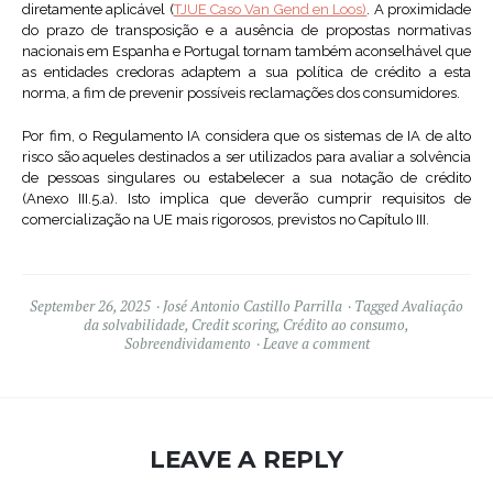
diretamente aplicável (
TJUE Caso Van Gend en Loos)
. A proximidade
do prazo de transposição e a ausência de propostas normativas
nacionais em Espanha e Portugal tornam também aconselhável que
as entidades credoras adaptem a sua política de crédito a esta
norma, a fim de prevenir possíveis reclamações dos consumidores.
Por fim, o Regulamento IA considera que os sistemas de IA de alto
risco são aqueles destinados a ser utilizados para avaliar a solvência
de pessoas singulares ou estabelecer a sua notação de crédito
(Anexo III.5.a). Isto implica que deverão cumprir requisitos de
comercialização na UE mais rigorosos, previstos no Capítulo III.
September 26, 2025
José Antonio Castillo Parrilla
Tagged
Avaliação
da solvabilidade
,
Credit scoring
,
Crédito ao consumo
,
Sobreendividamento
Leave a comment
LEAVE A REPLY