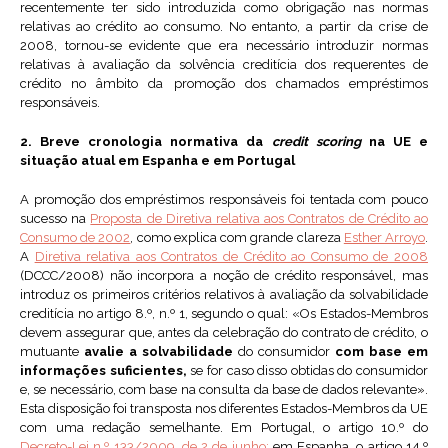
recentemente ter sido introduzida como obrigação nas normas
relativas ao crédito ao consumo. No entanto, a partir da crise de
2008, tornou-se evidente que era necessário introduzir normas
relativas à avaliação da solvência creditícia dos requerentes de
crédito no âmbito da promoção dos chamados empréstimos
responsáveis.
2. Breve cronologia normativa da
credit scoring
na UE e
situação atual em Espanha e em Portugal
A promoção dos empréstimos responsáveis foi tentada com pouco
sucesso na
Proposta de Diretiva relativa aos Contratos de Crédito ao
Consumo de 2002
, como explica com grande clareza
Esther Arroyo
.
A
Diretiva relativa aos Contratos de Crédito ao Consumo de 2008
(DCCC/2008) não incorpora a noção de crédito responsável, mas
introduz os primeiros critérios relativos à avaliação da solvabilidade
creditícia no artigo 8.º, n.º 1, segundo o qual: «Os Estados-Membros
devem assegurar que, antes da celebração do contrato de crédito, o
mutuante
avalie a solvabilidade
do consumidor
com base em
informações suficientes,
se for caso disso obtidas do consumidor
e, se necessário, com base na consulta da base de dados relevante».
Esta disposição foi transposta nos diferentes Estados-Membros da UE
com uma redação semelhante. Em Portugal, o artigo 10.º do
Decreto-Lei n.º 133/2009, de 2 de junho;
em Espanha, o artigo 14.º