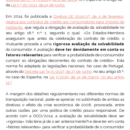
da
Lei n.º 16/2011, de 24 de junho.
Em 2014, foi publicada a
Diretiva UE 2014/17, de 4 de fevereiro,
relativa aos contratos de crédito aos consumidores para imóveis de
habitação
, que regula a obrigação de avaliação da solvabilidade no
seu artigo 18.º, n.º 1, segundo o qual: «Os Estados-Membros
asseguram que, antes da celebração do contrato de crédito, o
mutuante proceda a uma
rigorosa avaliação da solvabilidade
do consumidor. A avaliação
deve ter devidamente em conta os
fatores relevantes
para verificar a probabilidade de o consumidor
cumprir as obrigações decorrentes do contrato de crédito». Esta
norma foi adaptada às legislações nacionais. No caso de Portugal,
através do
Decreto-Lei 74-A/2017, de 23 de junho,
no seu artigo 16.º;
no caso de Espanha, na
Lei 5/2019, de 14 de março, no seu artigo
11.º
.
À margem dos detalhes regulamentares nas diferentes normas de
transposição nacional, pode-se apreciar no sublinhado de ambas as
diretivas o efeito da crise económica de 2008, provocada, entre
outras razões, por uma política de crédito pouco responsável. De
acordo com a DCCI/2014, a avaliação da solvabilidade deve ser
«rigorosa» (não teria já de o ser anteriormente?) e deve ter em conta
«fatores relevantes» para verificar a probabilidade de o consumidor