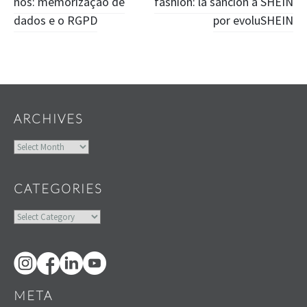
nós: memorização de
fashion: la sanción a SHEIN
navigation
dados e o RGPD
por evoluSHEIN
Widgets
ARCHIVES
Archives
CATEGORIES
Categories
META