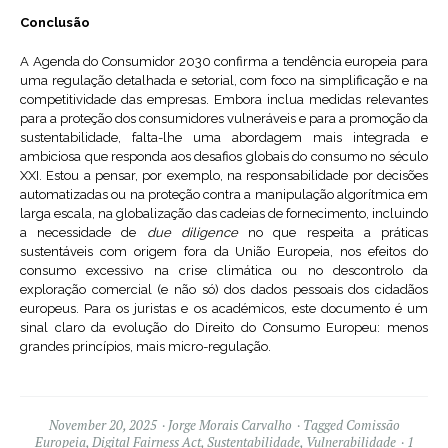
Conclusão
A Agenda do Consumidor 2030 confirma a tendência europeia para
uma regulação detalhada e setorial, com foco na simplificação e na
competitividade das empresas. Embora inclua medidas relevantes
para a proteção dos consumidores vulneráveis e para a promoção da
sustentabilidade, falta-lhe uma abordagem mais integrada e
ambiciosa que responda aos desafios globais do consumo no século
XXI. Estou a pensar, por exemplo, na responsabilidade por decisões
automatizadas ou na proteção contra a manipulação algorítmica em
larga escala, na globalização das cadeias de fornecimento, incluindo
a necessidade de
due diligence
no que respeita a práticas
sustentáveis com origem fora da União Europeia, nos efeitos do
consumo excessivo na crise climática ou no descontrolo da
exploração comercial (e não só) dos dados pessoais dos cidadãos
europeus. Para os juristas e os académicos, este documento é um
sinal claro da evolução do Direito do Consumo Europeu: menos
grandes princípios, mais micro-regulação.
November 20, 2025
Jorge Morais Carvalho
Tagged
Comissão
Europeia
,
Digital Fairness Act
,
Sustentabilidade
,
Vulnerabilidade
1