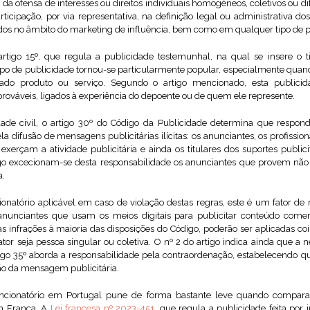
da ofensa de interesses ou direitos individuais homogéneos, coletivos ou dif
articipação, por via representativa, na definição legal ou administrativa dos
tados no âmbito do marketing de influência, bem como em qualquer tipo de 
rtigo 15º, que regula a publicidade testemunhal, na qual se insere o
tipo de publicidade tornou-se particularmente popular, especialmente quand
ado produto ou serviço. Segundo o artigo mencionado, esta publicid
rováveis, ligados à experiência do depoente ou de quem ele represente.
dade civil, o artigo 30º do Código da Publicidade determina que respond
la difusão de mensagens publicitárias ilícitas: os anunciantes, os profissio
xerçam a atividade publicitária e ainda os titulares dos suportes publicit
igo excecionam-se desta responsabilidade os anunciantes que provem não
a.
natório aplicável em caso de violação destas regras, este é um fator de
 anunciantes que usam os meios digitais para publicitar conteúdo comer
as infrações à maioria das disposições do Código, poderão ser aplicadas c
ator seja pessoa singular ou coletiva. O nº 2 do artigo indica ainda que a
tigo 35º aborda a responsabilidade pela contraordenação, estabelecendo q
são da mensagem publicitária.
ancionatório em Portugal pune de forma bastante leve quando compara
m França. A
Lei francesa nº 2023-451
, que regula a publicidade feita por 