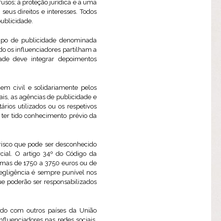
usos; à proteção jurídica e a uma
 seus direitos e interesses. Todos
publicidade.
 tipo de publicidade denominada
o os influenciadores partilham a
ade deve integrar depoimentos
em civil e solidariamente pelos
nais, as agências de publicidade e
ários utilizados ou os respetivos
 ter tido conhecimento prévio da
 risco que pode ser desconhecido
cial. O artigo 34º do Código da
oimas de 1750 a 3750 euros ou de
 negligência é sempre punível nos
ue poderão ser responsabilizados
do com outros países da União
influenciadores nas redes sociais,