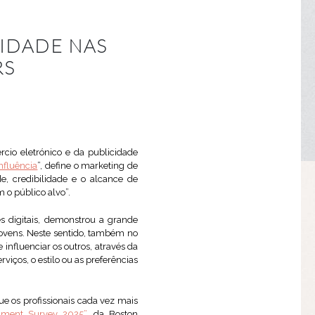
CIDADE NAS
RS
cio eletrónico e da publicidade
nfluência
”, define o marketing de
e, credibilidade e o alcance de
 o público alvo”.
es digitais, demonstrou a grande
jovens. Neste sentido, também no
influenciar os outros, através da
iços, o estilo ou as preferências
e os profissionais cada vez mais
iment Survey 2025”
, da Boston