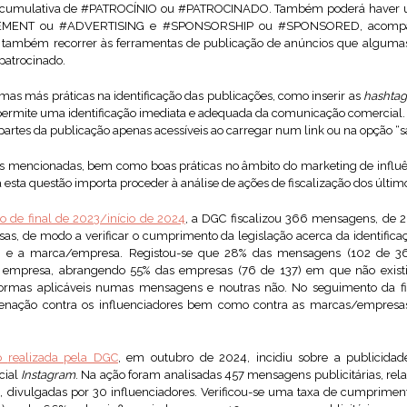
ão cumulativa de #PATROCÍNIO ou #PATROCINADO. Também poderá haver 
ISEMENT ou #ADVERTISING e #SPONSORSHIP ou #SPONSORED, acompanh
e também recorrer às ferramentas de publicação de anúncios que alguma
patrocinado.
mas más práticas na identificação das publicações, como inserir as
hashta
 permite uma identificação imediata e adequada da comunicação comercial.
partes da publicação apenas acessíveis ao carregar num link ou na opção “s
s mencionadas, bem como boas práticas no âmbito do marketing de influên
esta questão importa proceder à análise de ações de fiscalização dos último
ão de final de 2023/início de 2024
, a DGC fiscalizou 366 mensagens, de 20
sas, de modo a verificar o cumprimento da legislação acerca da identifica
or e a marca/empresa. Registou-se que 28% das mensagens (102 de 36
e empresa, abrangendo 55% das empresas (76 de 137) em que não existia
ormas aplicáveis numas mensagens e noutras não. No seguimento da fis
denação contra os influenciadores bem como contra as marcas/empresa
ão
re
alizada pela DGC
, em outubro de 2024, incidiu sobre a publicidad
cial
Instagram
. Na ação foram analisadas 457 mensagens publicitárias, rel
), divulgadas por 30 influenciadores. Verificou-se uma taxa de cumprime