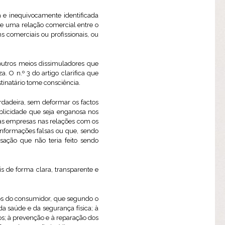
a e inequivocamente identificada
de uma relação comercial entre o
s comerciais ou profissionais, ou
outros meios dissimuladores que
 O n.º 3 do artigo clarifica que
tinatário tome consciência.
rdadeira, sem deformar os factos
ublicidade que seja enganosa nos
 das empresas nas relações com os
informações falsas ou que, sendo
ação que não teria feito sendo
s de forma clara, transparente e
tos do consumidor, que segundo o
a saúde e da segurança física; à
s; à prevenção e à reparação dos