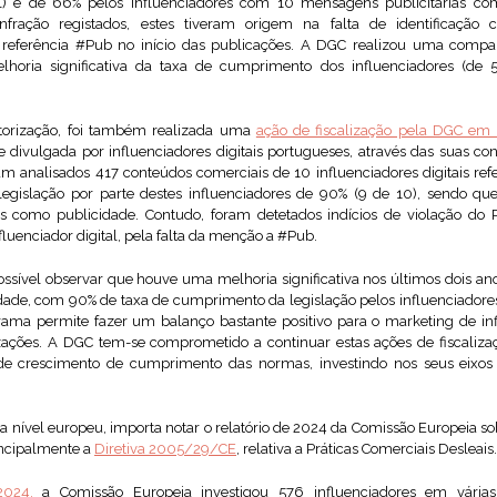
l) e de 66% pelos influenciadores com 10 mensagens publicitárias com 
fração registados, estes tiveram origem na falta de identificação 
referência #Pub no início das publicações. A DGC realizou uma comp
elhoria significativa da taxa de cumprimento dos influenciadores (de
torização, foi também realizada uma
ação de fiscalização pela DGC em
e divulgada por influenciadores digitais portugueses, através das suas c
am analisados 417 conteúdos comerciais de 10 influenciadores digitais ref
gislação por parte destes influenciadores de 90% (9 de 10), sendo qu
os como publicidade. Contudo, foram detetados indícios de violação do Pr
luenciador digital, pela falta da menção a #Pub.
ossível observar que houve uma melhoria significativa nos últimos dois 
cidade, com 90% de taxa de cumprimento da legislação pelos influenciador
rama permite fazer um balanço bastante positivo para o marketing de inf
lizações. A DGC tem-se comprometido a continuar estas ações de fiscaliz
 de crescimento de cumprimento das normas, investindo nos seus eixos
 a nível europeu, importa notar o relatório de 2024 da Comissão Europeia 
incipalmente a
Diretiva 2005/29/CE
, relativa a Práticas Comerciais Desleais.
2024,
a Comissão Europeia investigou 576 influenciadores em várias 