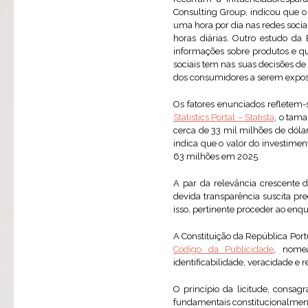
Consulting Group, indicou que o
uma hora por dia nas redes socia
horas diárias. Outro estudo da 
informações sobre produtos e qu
sociais tem nas suas decisões de
dos consumidores a serem expost
Os fatores enunciados refletem-
Statistics Portal – Statista
, o tam
cerca de 33 mil milhões de dóla
indica que o valor do investime
63 milhões em 2025.
A par da relevância crescente d
devida transparência suscita pr
isso, pertinente proceder ao enq
A Constituição da República Portu
Código da Publicidade
, nomea
identificabilidade, veracidade e 
O princípio da licitude, consagr
fundamentais constitucionalment