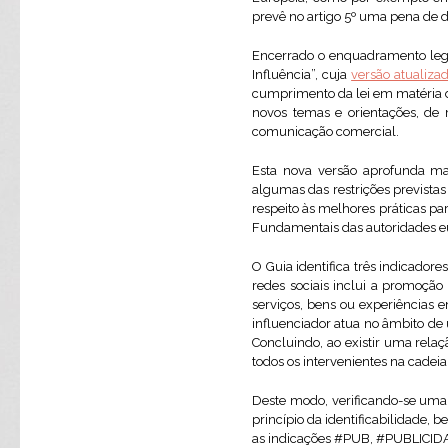
prevê no artigo 5º uma pena de d
Encerrado o enquadramento lega
Influência”, cuja
versão atualiza
cumprimento da lei em matéria d
novos temas e orientações, de
comunicação comercial.
Esta nova versão aprofunda mat
algumas das restrições previstas
respeito às melhores práticas pa
Fundamentais das autoridades eu
O Guia identifica três indicador
redes sociais inclui a promoçã
serviços, bens ou experiências e
influenciador atua no âmbito de
Concluindo, ao existir uma rela
todos os intervenientes na cadeia
Deste modo, verificando-se uma 
princípio da identificabilidade,
as indicações #PUB, #PUBLICIDAD