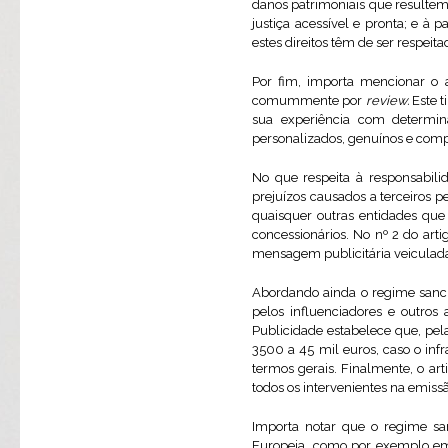
danos patrimoniais que resultem 
justiça acessível e pronta; e à p
estes direitos têm de ser respei
Por fim, importa mencionar o a
comummente por
review.
Este 
sua experiência com determin
personalizados, genuínos e comp
No que respeita à responsabili
prejuízos causados a terceiros pe
quaisquer outras entidades que e
concessionários. No nº 2 do art
mensagem publicitária veiculad
Abordando ainda o regime sancio
pelos influenciadores e outros
Publicidade estabelece que, pel
3500 a 45 mil euros, caso o infr
termos gerais. Finalmente, o ar
todos os intervenientes na emis
Importa notar que o regime s
Europeia, como por exemplo e