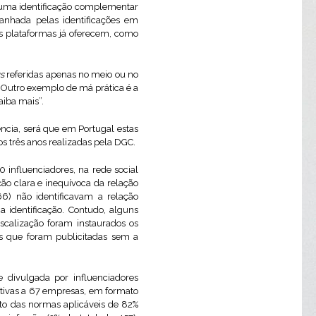
uma identificação complementar
ada pelas identificações em
s plataformas já oferecem, como
gs
referidas apenas no meio ou no
 Outro exemplo de má prática é a
aiba mais”.
cia, será que em Portugal estas
s três anos realizadas pela DGC.
 influenciadores, na rede social
ção clara e inequívoca da relação
6) não identificavam a relação
 identificação. Contudo, alguns
calização foram instaurados os
s que foram publicitadas sem a
e divulgada por influenciadores
ativas a 67 empresas, em formato
nto das normas aplicáveis de 82%