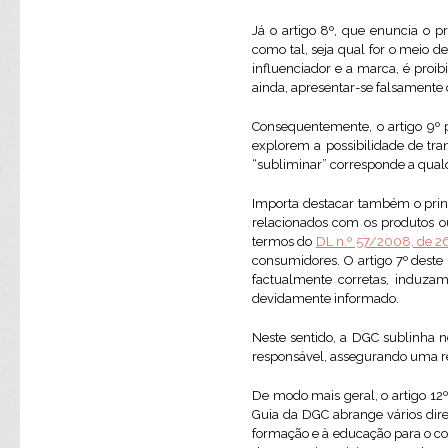
Já o artigo 8º, que enuncia o p
como tal, seja qual for o meio 
influenciador e a marca, é proib
ainda, apresentar-se falsamente 
Consequentemente, o artigo 9º 
explorem a possibilidade de tra
“subliminar” corresponde a qual
Importa destacar também o princ
relacionados com os produtos ou
termos do
DL n.º 57/2008, de 2
consumidores. O artigo 7º deste
factualmente corretas, induza
devidamente informado.
Neste sentido, a DGC sublinha n
responsável, assegurando uma re
De modo mais geral, o artigo 12
Guia da DGC abrange vários dire
formação e à educação para o co