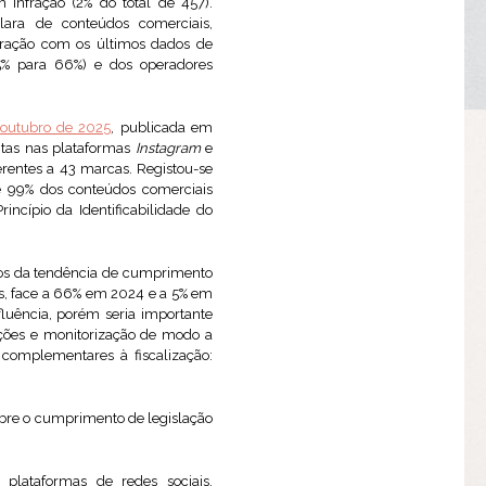
infração (2% do total de 457).
clara de conteúdos comerciais,
aração com os últimos dados de
 5% para 66%) e dos operadores
 outubro de 2025
, publicada em
ontas nas plataformas
Instagram
e
erentes a 43 marcas. Registou-se
e 99% dos conteúdos comerciais
incípio da Identificabilidade do
anos da tendência de cumprimento
es, face a 66% em 2024 e a 5% em
luência, porém seria importante
ações e monitorização de modo a
 complementares à fiscalização:
sobre o cumprimento de legislação
plataformas de redes sociais,