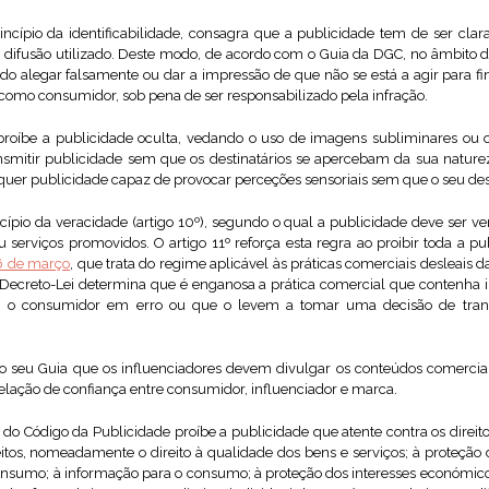
rincípio da identificabilidade, consagra que a publicidade tem de ser clar
de difusão utilizado. Deste modo, de acordo com o Guia da DGC, no âmbito 
ido alegar falsamente ou dar a impressão de que não se está a agir para fin
como consumidor, sob pena de ser responsabilizado pela infração.
proíbe a publicidade oculta, vedando o uso de imagens subliminares ou 
nsmitir publicidade sem que os destinatários se apercebam da sua natureza.
quer publicidade capaz de provocar perceções sensoriais sem que o seu des
ípio da veracidade (artigo 10º), segundo o qual a publicidade deve ser ve
 serviços promovidos. O artigo 11º reforça esta regra ao proibir toda a p
6 de março
, que trata do regime aplicável às práticas comerciais desleais
 Decreto-Lei determina que é enganosa a prática comercial que contenha 
m o consumidor em erro ou que o levem a tomar uma decisão de trans
o seu Guia que os influenciadores devem divulgar os conteúdos comerciai
lação de confiança entre consumidor, influenciador e marca.
º do Código da Publicidade proíbe a publicidade que atente contra os direi
itos, nomeadamente o direito à qualidade dos bens e serviços; à proteção d
nsumo; à informação para o consumo; à proteção dos interesses económico