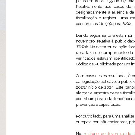
pelas empresas (55 de 67 tota
Relativamente aos casos de in
designadamente a ausência da 
fiscalização e registou uma m
económicos (de 50% para 82%).
Dando seguimento a esta moni
novembro, relativa à publicidad
TikTok
. No decorrer da ação for
uma taxa de cumprimento da le
verificados estavam identificad
Código da Publicidade por um inf
Com base nestes resultados, é p
da legislação aplicável à publi
2023/início de 2024. Este pano
alargar a amostra destas fisca
contribuir para esta tendência
prevenção e capacitação.
Por outro lado, para uma análise
europeia por influenciadores, pr
No
relatório de fevereiro de 