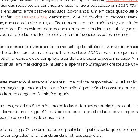
 uso das redes sociais continua a crescer entre a população em 2025. 57
is, enquanto, entre os jovens adultos (18-34 anos), um em cada quatro utiliz
Brinfer,
Top Brands 2025
, demonstrou que 48,6% dos utilizadores usam 
e, numa escala de 1 a 10, os fãs atribuem um valor médio de 7.2 à influê
 compras. Estes estudos comprovam a crescente tendência da utilização das 
os a publicidade nestes meios e a serem influenciados pelos mesmos.
se no crescente investimento no marketing de influência. A nível interna
anho deste mercado mais do que triplicou desde 2020 e estima-se que no fi
res americanos, o que comprova a tendência crescente deste mercado. A ní
nto anual em marketing de influência, apenas no
Instagram
, cresceu de 59
este mercado, é essencial garantir uma prática responsável. A utilizaç
eocupações quanto ao direito à informação, à proteção do consumidor e à l
uadramento legal do Direito Português.
guesa, no artigo 60.º, n.º 2, proíbe todas as formas de publicidade oculta, i
damente no artigo 6º, estabelece que a publicidade deve reger-se 
respeito pelos direitos do consumidor.
ado no artigo 7º, determina que é proibida a “publicidade que ofenda os v
e consagrados”, enunciando ainda diretrizes essenciais.