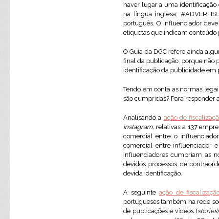
haver lugar a uma identificaç
na língua inglesa: #ADVERT
português. O influenciador dev
etiquetas que indicam conteúdo 
O Guia da DGC refere ainda algu
final da publicação, porque não
identificação da publicidade em 
Tendo em conta as normas legai
são cumpridas? Para responder a 
Analisando a
ação de fiscalizaç
Instagram,
relativas a 137 empre
comercial entre o influenciad
comercial entre influenciador 
influenciadores cumpriam as n
devidos processos de contraor
devida identificação.
A seguinte
ação de fiscalizaç
portugueses também na rede so
de publicações e vídeos (
stories