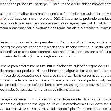
ois anos de prisão e multa de 300.000 euros pela publicidade não devidame
l, importa analisar com maior atenção o já mencionado Guia informativo 
da
foi publicada em novembro pela DGC. O documento pretende sensibilizar
e publicidade e para boas práticas na comunicação comercial digital. A nov
 modo a acompanhar a evolução das redes sociais e o crescente investi
érias como as restrições previstas no Código da Publicidade, inclui n
 no regime das práticas comerciais desleais. Importa referir que, nesta v
ra identificar os conteúdos comerciais como publicidade, passam a refletir 
ropeias de fiscalização da proteção do consumidor.
es-chave para determinar se um influenciador está sujeito às regras da publi
o de marcas ou produtos; (ii) recebimento de alguma forma de contrapar
m troca de publicações de modo a comercializar bens ou serviços, direta ou 
 uma atividade profissional ou em nome e por conta de um profissional, m
ção comercial na promoção de bens e serviços, as regras aplicáveis à pub
 de produção publicitária, incluindo os influenciadores.
relação comercial, o influenciador tem o dever de identificar as publicaç
 bem como qualquer norma legal aplicável. De acordo com a DGC, deve ser uti
E ou #ANÚNCIO PUBLICITÁRIO, adaptando à plataforma em causa. Se existi