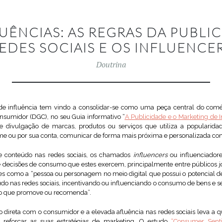
UÊNCIAS: AS REGRAS DA PUBLI
EDES SOCIAIS E OS INFLUENCE
Doutrina
de influência tem vindo a consolidar-se como uma peça central do comér
sumidor (DGC), no seu Guia informativo “
A Publicidade e o Marketing de I
de divulgação de marcas, produtos ou serviços que utiliza a popularidad
me ou por sua conta, comunicar de forma mais próxima e personalizada com
de conteúdo nas redes sociais, os chamados
influencers
ou influenciador
s e decisões de consumo que estes exercem, principalmente entre públicos 
es como a “pessoa ou personagem no meio digital que possui o potencial de 
o nas redes sociais, incentivando ou influenciando o consumo de bens e serv
ao que promove ou recomenda”.
direta com o consumidor e a elevada afluência nas redes sociais leva a qu
a reforçar as suas estratégias de marketing. O estudo
“Consumer Sent