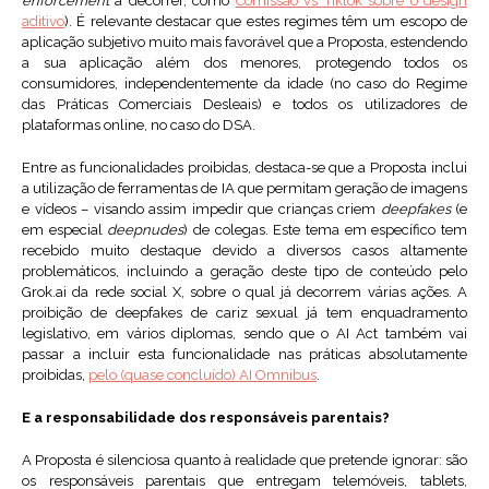
enforcement
a decorrer, como
Comissão vs Tiktok sobre o design
aditivo
). É relevante destacar que estes regimes têm um escopo de
aplicação subjetivo muito mais favorável que a Proposta, estendendo
a sua aplicação além dos menores, protegendo todos os
consumidores, independentemente da idade (no caso do Regime
das Práticas Comerciais Desleais) e todos os utilizadores de
plataformas online, no caso do DSA.
Entre as funcionalidades proibidas, destaca-se que a Proposta inclui
a utilização de ferramentas de IA que permitam geração de imagens
e vídeos – visando assim impedir que crianças criem
deepfakes
(e
em especial
deepnudes
) de colegas. Este tema em específico tem
recebido muito destaque devido a diversos casos altamente
problemáticos, incluindo a geração deste tipo de conteúdo pelo
Grok.ai da rede social X, sobre o qual já decorrem várias ações. A
proibição de deepfakes de cariz sexual já tem enquadramento
legislativo, em vários diplomas, sendo que o AI Act também vai
passar a incluir esta funcionalidade nas práticas absolutamente
proibidas,
pelo (quase concluído) AI Omnibus
.
E a responsabilidade dos responsáveis parentais?
A Proposta é silenciosa quanto à realidade que pretende ignorar: são
os responsáveis parentais que entregam telemóveis, tablets,