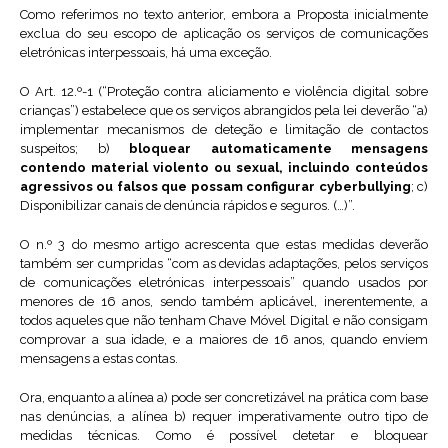
Como referimos no texto anterior, embora a Proposta inicialmente
exclua do seu escopo de aplicação os serviços de comunicações
eletrónicas interpessoais, há uma exceção.
O Art. 12.º-1 (“Proteção contra aliciamento e violência digital sobre
crianças”) estabelece que os serviços abrangidos pela lei deverão “a)
implementar mecanismos de deteção e limitação de contactos
suspeitos; b)
bloquear automaticamente mensagens
contendo material violento ou sexual, incluindo conteúdos
agressivos ou falsos que possam configurar cyberbullying
; c)
Disponibilizar canais de denúncia rápidos e seguros. (…)”.
O n.º 3 do mesmo artigo acrescenta que estas medidas deverão
também ser cumpridas “com as devidas adaptações, pelos serviços
de comunicações eletrónicas interpessoais” quando usados por
menores de 16 anos, sendo também aplicável, inerentemente, a
todos aqueles que não tenham Chave Móvel Digital e não consigam
comprovar a sua idade, e a maiores de 16 anos, quando enviem
mensagens a estas contas.
Ora, enquanto a alínea a) pode ser concretizável na prática com base
nas denúncias, a alínea b) requer imperativamente outro tipo de
medidas técnicas. Como é possível detetar e bloquear