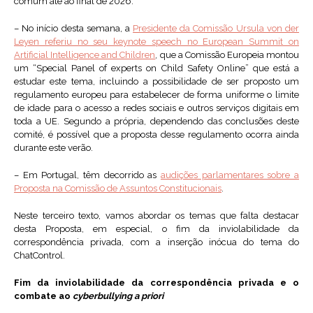
comum até ao final de 2026.
– No início desta semana, a
Presidente da Comissão Ursula von der
Leyen referiu no seu keynote speech no European Summit on
Artificial Intelligence and Children
, que a Comissão Europeia montou
um “Special Panel of experts on Child Safety Online” que está a
estudar este tema, incluindo a possibilidade de ser proposto um
regulamento europeu para estabelecer de forma uniforme o limite
de idade para o acesso a redes sociais e outros serviços digitais em
toda a UE. Segundo a própria, dependendo das conclusões deste
comité, é possível que a proposta desse regulamento ocorra ainda
durante este verão.
– Em Portugal, têm decorrido as
audições parlamentares sobre
a
Proposta na Comissão de Assuntos Constitucionais
.
Neste terceiro texto, vamos abordar os temas que falta destacar
desta Proposta, em especial, o fim da inviolabilidade da
correspondência privada, com a inserção inócua do tema do
ChatControl.
Fim da inviolabilidade da correspondência privada e o
combate ao
cyberbullying
a priori