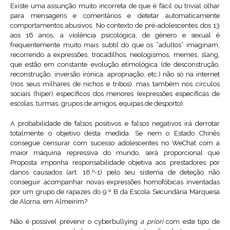
Existe uma assunção muito incorreta de que é fácil ou trivial olhar
para mensagens e comentários e detetar automaticamente
comportamentos abusivos. No contexto de pré-adolescentes dos 13
aos 16 anos, a violência psicológica, de género e sexual é
frequentemente muito mais subtil do que os “adultos” imaginam,
recorrendo a expressões, trocadilhos, neologismos, memes, slang,
que estão em constante evolução etimológica (de desconstrução,
reconstrução, inversão irónica, apropriação, etc.) não só na internet
(nos seus milhares de nichos e tribos), mas também nos círculos
sociais (hiper) específicos dos menores (expressões específicas de
escolas, turmas, grupos de amigos, equipas de desporto).
A probabilidade de falsos positivos e falsos negativos irá derrotar
totalmente o objetivo desta medida. Se nem o Estado Chinês
consegue censurar com sucesso adolescentes no WeChat com a
maior máquina repressiva do mundo, será proporcional que
Proposta imponha responsabilidade objetiva aos prestadores por
danos causados (art. 16.º-1) pelo seu sistema de deteção não
conseguir acompanhar novas expressões homofóbicas inventadas
por um grupo de rapazes do 9.º B da Escola Secundária Marquesa
de Alorna, em Almeirim?
Não é possível prevenir o cyberbullying
a priori
com este tipo de