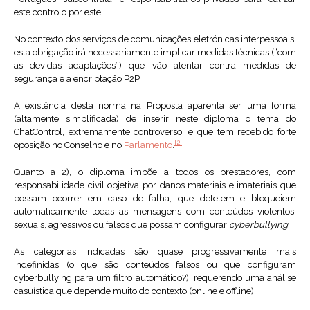
este controlo por este.
No contexto dos serviços de comunicações eletrónicas interpessoais,
esta obrigação irá necessariamente implicar medidas técnicas (“com
as devidas adaptações”) que vão atentar contra medidas de
segurança e a encriptação P2P.
A existência desta norma na Proposta aparenta ser uma forma
(altamente simplificada) de inserir neste diploma o tema do
ChatControl, extremamente controverso, e que tem recebido forte
[2]
oposição no Conselho e no
Parlamento
.
Quanto a 2), o diploma impõe a todos os prestadores, com
responsabilidade civil objetiva por danos materiais e imateriais que
possam ocorrer em caso de falha, que detetem e bloqueiem
automaticamente todas as mensagens com conteúdos violentos,
sexuais, agressivos ou falsos que possam configurar
cyberbullying
.
As categorias indicadas são quase progressivamente mais
indefinidas (o que são conteúdos falsos ou que configuram
cyberbullying para um filtro automático?), requerendo uma análise
casuística que depende muito do contexto (online e offline).