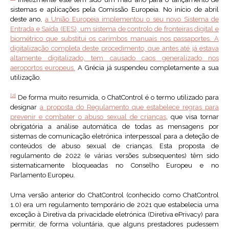
sistemas e aplicações pela Comissão Europeia. No início de abril
deste ano,
a União Europeia implementou o seu novo Sistema de
Entrada e Saída (EES), um sistema de controlo de fronteiras digital e
biométrico que substitui os carimbos manuais nos passaportes
. A
digitalização completa deste procedimento, que antes até já estava
altamente digitalizado, tem causado caos generalizado nos
aeroportos europeus.
A Grécia já suspendeu completamente a sua
utilização.
[2]
De forma muito resumida, o ChatControl é o termo utilizado para
designar
a proposta do Regulamento que estabelece regras para
prevenir e combater o abuso sexual de crianças
, que visa tornar
obrigatória a análise automática de todas as mensagens por
sistemas de comunicação eletrónica interpessoal para a deteção de
conteúdos de abuso sexual de crianças. Esta proposta de
regulamento de 2022 (e várias versões subsequentes) têm sido
sistematicamente bloqueadas no Conselho Europeu e no
Parlamento Europeu.
Uma versão anterior do ChatControl (conhecido como ChatControl
1.0) era um regulamento temporário de 2021 que estabelecia uma
exceção à Diretiva da privacidade eletrónica (Diretiva ePrivacy) para
permitir, de forma voluntária, que alguns prestadores pudessem