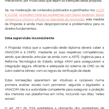
mecanismo, por muito boas que sejam as intenções desta proposta.
Se, na moderação de conteúdos publicados e partilhados nos
VLOP
e VLOSE, já existem diversos problemas com falsos positivos, falsos
negativos e
chilling effects
na liberdade de expressão
, esta medida
da Proposta é ainda mais desproporcional e problemática para os
direitos fundamentais.
Uma supervisão inconsistente
A Proposta indica que a supervisão deste diploma deverá caber à
ANACOM e à CNPD, mediante as suas respetivas competências,
sendo que deverão articular-se ainda com a ARTE (Agência para a
Reforma Tecnológica do Estado, antiga AMA) para assegurarem a
integração segura, eficiente e adequada do sistema da CMD ou de
outro sistema idóneo, com as regras da verificação de idade.
Estas nomeações aparentam ser intuitivas e razoáveis numa
primeira análise, exceto num pormenor: segundo o legislador, a
ANACOM não é a autoridade competente para assegurar a proteção
dos menores nas plataformas em linha, incluindo nas ditas “redes
sociais”.
O art. 28.º do DSA estabelece a obrigação dos prestadores de