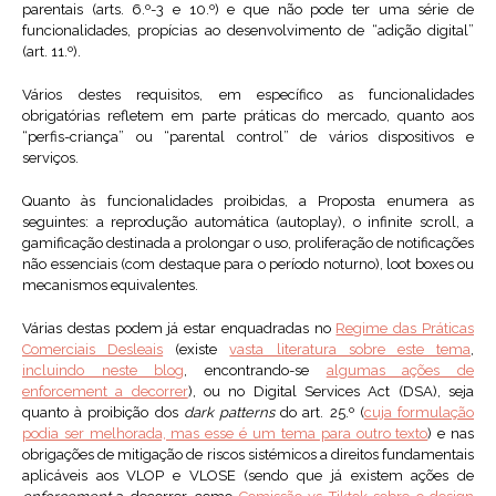
parentais (arts. 6.º-3 e 10.º) e que não pode ter uma série de
funcionalidades, propícias ao desenvolvimento de “adição digital”
(art. 11.º).
Vários destes requisitos, em específico as funcionalidades
obrigatórias refletem em parte práticas do mercado, quanto aos
“perfis-criança” ou “parental control” de vários dispositivos e
serviços.
Quanto às funcionalidades proibidas, a Proposta enumera as
seguintes: a reprodução automática (autoplay), o infinite scroll, a
gamificação destinada a prolongar o uso, proliferação de notificações
não essenciais (com destaque para o período noturno), loot boxes ou
mecanismos equivalentes.
Várias destas podem já estar enquadradas no
Regime das Práticas
Comerciais Desleais
(existe
vasta literatura sobre este tema
,
incluindo neste blog
, encontrando-se
algumas ações de
enforcement a decorrer
), ou no Digital Services Act (DSA), seja
quanto à proibição dos
dark patterns
do art. 25.º (
cuja formulação
podia ser melhorada, mas esse é um tema para outro texto
) e nas
obrigações de mitigação de riscos sistémicos a direitos fundamentais
aplicáveis aos VLOP e VLOSE (sendo que já existem ações de