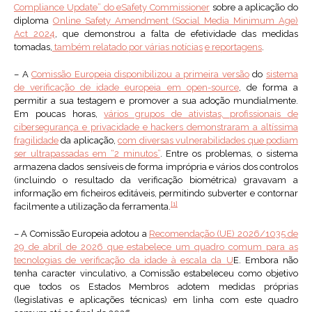
Compliance Update” do eSafety Commissioner
sobre a aplicação do
diploma
Online Safety Amendment (Social Media Minimum Age)
Act 2024
, que demonstrou a falta de efetividade das medidas
tomadas,
também relatado por várias notícias
e reportagens
.
– A
Comissão Europeia disponibilizou a primeira versão
do
sistema
de verificação de idade europeia em open-source
, de forma a
permitir a sua testagem e promover a sua adoção mundialmente.
Em poucas horas,
vários grupos de ativistas, profissionais de
cibersegurança e privacidade e hackers demonstraram a altíssima
fragilidade
da aplicação,
com diversas vulnerabilidades que podiam
ser ultrapassadas em “2 minutos”
. Entre os problemas, o sistema
armazena dados sensíveis de forma imprópria e vários dos controlos
(incluindo o resultado da verificação biométrica) gravavam a
informação em ficheiros editáveis, permitindo subverter e contornar
[1]
facilmente a utilização da ferramenta.
– A Comissão Europeia adotou a
Recomendação (UE) 2026/1035 de
29 de abril de 2026 que estabelece um quadro comum para as
tecnologias de verificação da idade à escala da
U
E. Embora não
tenha caracter vinculativo, a Comissão estabeleceu como objetivo
que todos os Estados Membros adotem medidas próprias
(legislativas e aplicações técnicas) em linha com este quadro