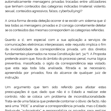
automaticamente mensagens privadas trocadas entre utilizadores
que tenham conteúdos das categorias indicadas (material violento,
sexual, conteúdos agressivos, falsos, cyberbullying)?
A única forma de esta deteção ocorrer é se existir um sistema que 1)
leia todas as mensagens privadas e 2) consiga corretamente detetar
se os conteúdos das mesmas correspondem às categorias referidas.
Quanto a 1), em especial com a sua aplicação a serviços de
comunicações eletrónicas interpessoais, este requisito implica o fim
da inviolabilidade da correspondência privada, um dos direitos
fundamentais plasmados na nossa Constituição (art. 34.º). A Proposta
pretende assim que, fora do âmbito do processo penal, numa lógica
preventiva, massificada, o sigilo da correspondência seja violado,
que esta seja toda lida, analisada, filtrada e, se necessário,
apreendida por privados, fora do alcance de qualquer juiz de
instrução.
Um argumento que tem sido referido para afastar estas
preocupações é que, dado que não é o Estado a realizar este
controlo, não se coloca um problema de inconstitucionalidade.
Trata-se de uma falácia que pretende contornar o óbvio: de facto, não
será uma “PIDE” a analisar a correspondência privada, mas o Estado
Português “subcontrata” e responsabiliza os privados para realizar